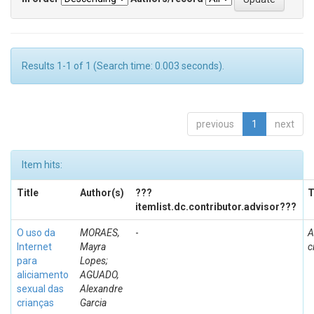
Results 1-1 of 1 (Search time: 0.003 seconds).
previous
1
next
Item hits:
Title
Author(s)
???
T
itemlist.dc.contributor.advisor???
O uso da
MORAES,
-
A
Internet
Mayra
c
para
Lopes;
aliciamento
AGUADO,
sexual das
Alexandre
crianças
Garcia