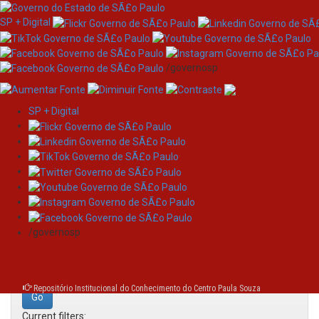
SP + Digital
/governosp
SP + Digital
Skip
Search
navigation
Search:
/governosp
for
Repositório Institucional do Conhecimento do Centro Paula Souza
Current filters: