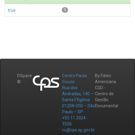
true
1
DSpace
Centro Paula
By Fatec
©
Souza
Americana
Rua dos
CGD -
Andradas, 140 –
Centro de
Santa Efigênia
Gestão
01208-000 – São
Documental
Paulo – SP
+55 11 3324-
3326
ric@cps.sp.gov.br