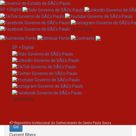
SP + Digital
/governosp
SP + Digital
Skip
Search
navigation
Search:
/governosp
for
Repositório Institucional do Conhecimento do Centro Paula Souza
Current filters: