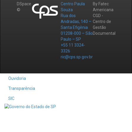
DSpace
Centro Paula
By Fatec
©
Souza
Americana
Rua dos
CGD -
Andradas, 140 –
Centro de
Santa Efigênia
Gestão
01208-000 – São
Documental
Paulo – SP
+55 11 3324-
3326
ric@cps.sp.gov.br
Ouvidoria
Transparência
SIC