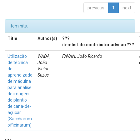
previous
1
next
Item hits:
Title
Author(s)
???
itemlist.dc.contributor.advisor???
Utilização
WADA,
FAVAN, João Ricardo
de técnica
João
de
Victor
aprendizado
Suzue
de máquina
para análise
de imagens
do plantio
de cana-de-
açúcar
(Saccharum
officinarum)