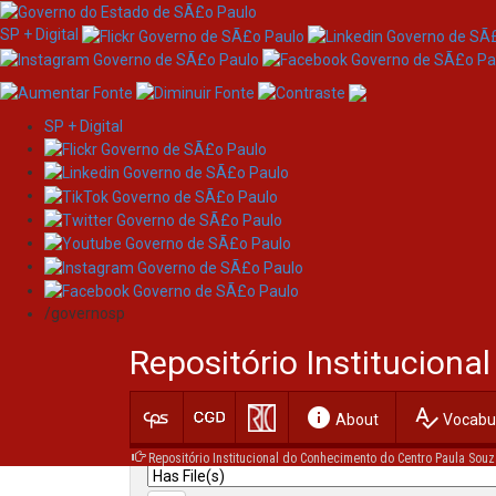
SP + Digital
SP + Digital
Skip
Search
navigation
/governosp
Search:
Repositório Institucion
for
info
spellcheck
Current filters:
About
Vocabul
Repositório Institucional do Conhecimento do Centro Paula Souz