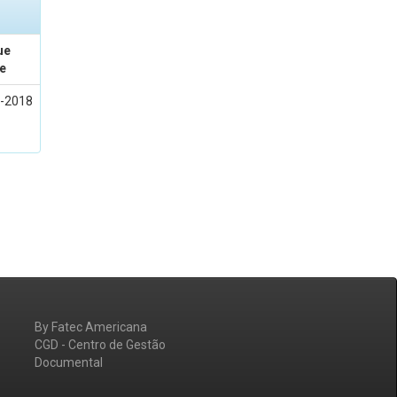
ue
e
-2018
By Fatec Americana
CGD - Centro de Gestão
Documental