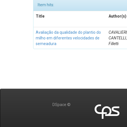
Item hits:
Title
Author(s)
Avaliação da qualidade do plantio do
CAVALIERI
milho em diferentes velocidades de
CANTELLI,
semeadura
Filletti
DSpace ©