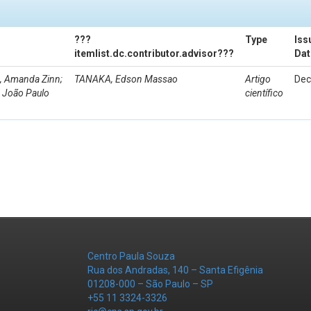
???
Type
Iss
itemlist.dc.contributor.advisor???
Dat
, Amanda Zinn;
TANAKA, Edson Massao
Artigo
Dec
 João Paulo
científico
Centro Paula Souza
Rua dos Andradas, 140 – Santa Efigênia
01208-000 – São Paulo – SP
+55 11 3324-3326