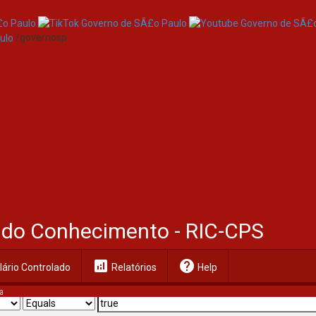
/governosp
al do Conhecimento - RIC-CPS
analytics
help
ário Controlado
Relatórios
Help
a