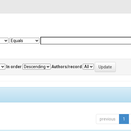
In order
Authors/record
previous
1