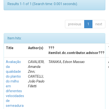
Results 1-1 of 1 (Search time: 0.001 seconds).
previous
1
next
Item hits:
Title
Author(s)
???
itemlist.dc.contributor.advisor???
Avaliação
CAVALIERI,
TANAKA, Edson Massao
da
Amanda
qualidade
Zinn;
do plantio
CANTELLI,
do milho
João Paulo
em
Filletti
diferentes
velocidades
de
semeadura