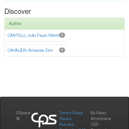
Discover
Author
CANTELLI, João Paulo Filletti
1
CAVALIERI, Amanda Zinn
1
DSpace
Centro Paula
By Fatec
©
Souza
Americana
Rua dos
CGD -