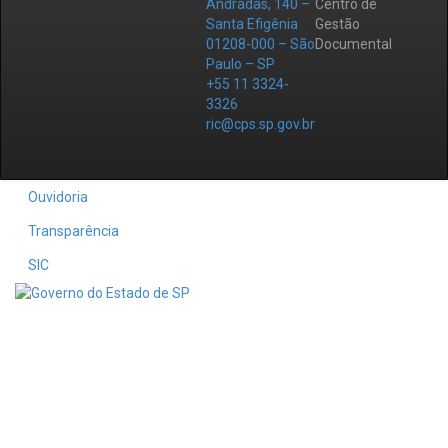
Andradas, 140 –
Centro de
Santa Efigênia
Gestão
01208-000 – São
Documental
Paulo – SP
+55 11 3324-
3326
ric@cps.sp.gov.br
Ouvidoria
Transparência
SIC