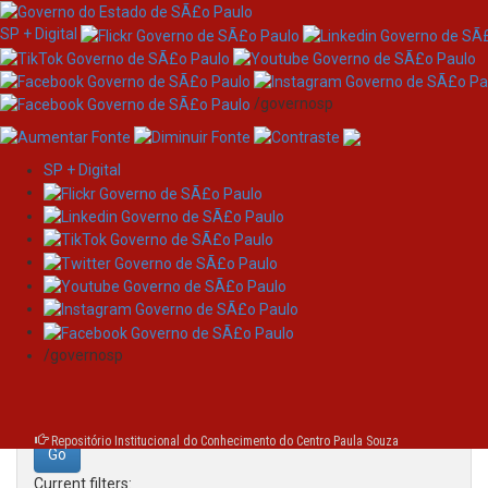
SP + Digital
/governosp
SP + Digital
Skip
Search
navigation
Search:
/governosp
for
Repositório Institucional do Conhecimento do Centro Paula Souza
Current filters: