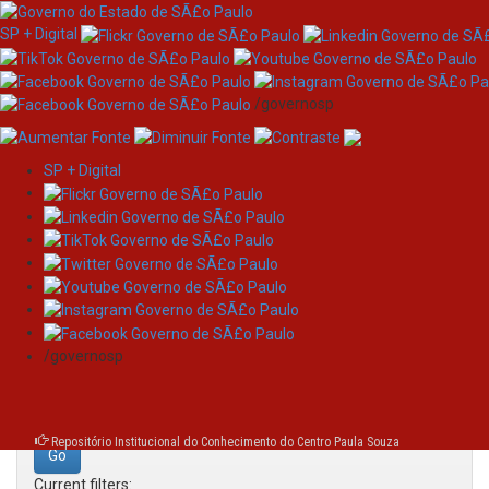
SP + Digital
/governosp
SP + Digital
Skip
Search
navigation
Search:
/governosp
for
Repositório Institucional do Conhecimento do Centro Paula Souza
Current filters: