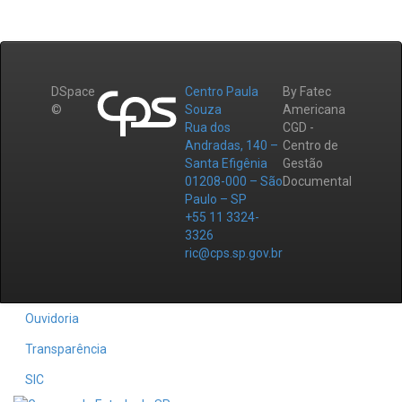
DSpace
Centro Paula
By Fatec
©
Souza
Americana
Rua dos
CGD -
Andradas, 140 –
Centro de
Santa Efigênia
Gestão
01208-000 – São
Documental
Paulo – SP
+55 11 3324-
3326
ric@cps.sp.gov.br
Ouvidoria
Transparência
SIC