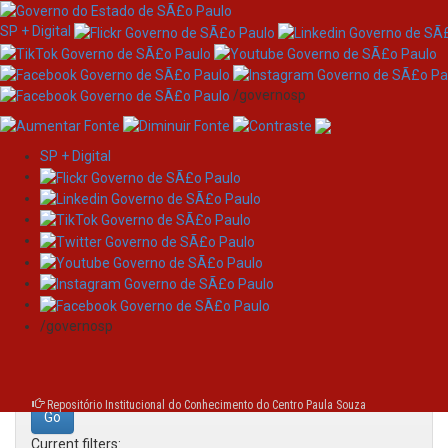
SP + Digital
/governosp
SP + Digital
Skip
Search
navigation
Search:
/governosp
for
Repositório Institucional do Conhecimento do Centro Paula Souza
Current filters: