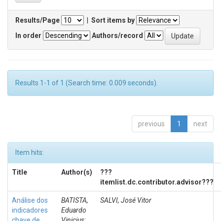
Results/Page
|
Sort items by
In order
Authors/record
Results 1-1 of 1 (Search time: 0.009 seconds).
previous
1
next
Item hits:
Title
Author(s)
???
itemlist.dc.contributor.advisor???
Análise dos
BATISTA,
SALVI, José Vitor
indicadores
Eduardo
chave de
Vinicius;