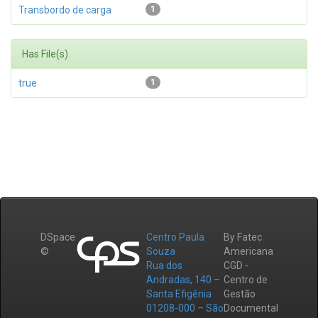
Transbordo de carga
1
Has File(s)
true
1
DSpace
Centro Paula
By Fatec
©
Souza
Americana
Rua dos
CGD -
Andradas, 140 –
Centro de
Santa Efigênia
Gestão
01208-000 – São
Documental