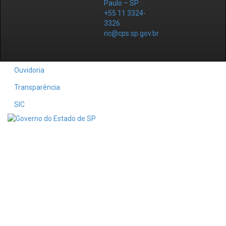
Paulo – SP
+55 11 3324-
3326
ric@cps.sp.gov.br
Ouvidoria
Transparência
SIC