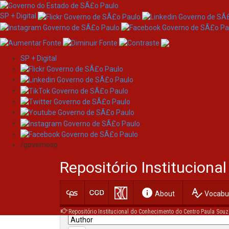
SP + Digital
SP + Digital
Skip
Search
navigation
/governosp
Search:
Repositório Institucion
for
info
spellcheck
Current filters:
About
Vocabul
Repositório Institucional do Conhecimento do Centro Paula Souz