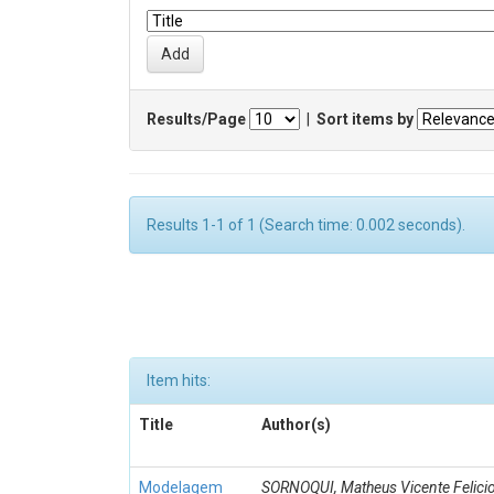
Results/Page
|
Sort items by
Results 1-1 of 1 (Search time: 0.002 seconds).
Item hits:
Title
Author(s)
Modelagem
SORNOQUI, Matheus Vicente Felici