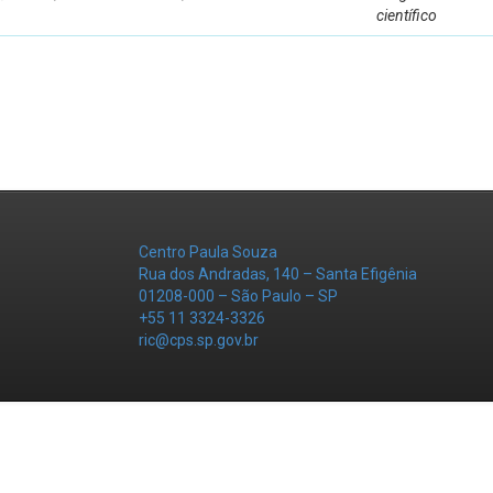
científico
Centro Paula Souza
Rua dos Andradas, 140 – Santa Efigênia
01208-000 – São Paulo – SP
+55 11 3324-3326
ric@cps.sp.gov.br