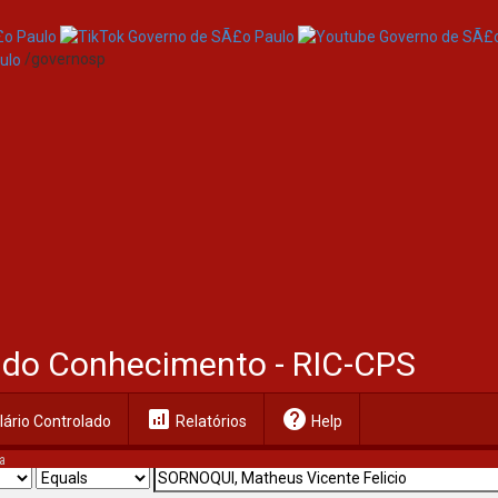
/governosp
al do Conhecimento - RIC-CPS
analytics
help
ário Controlado
Relatórios
Help
a