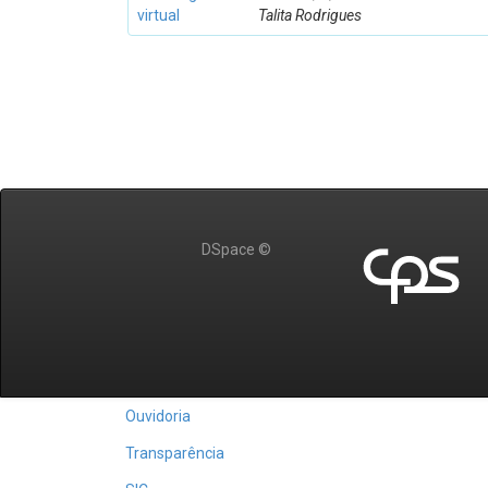
virtual
Talita Rodrigues
DSpace ©
Ouvidoria
Transparência