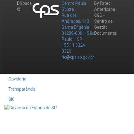
DSpace
Centro Paula
By Fatec
©
Souza
Americana
Rua dos
CGD -
Andradas, 140 –
Centro de
Santa Efigênia
Gestão
01208-000 – São
Documental
Paulo – SP
+55 11 3324-
3326
ric@cps.sp.gov.br
Ouvidoria
Transparência
SIC