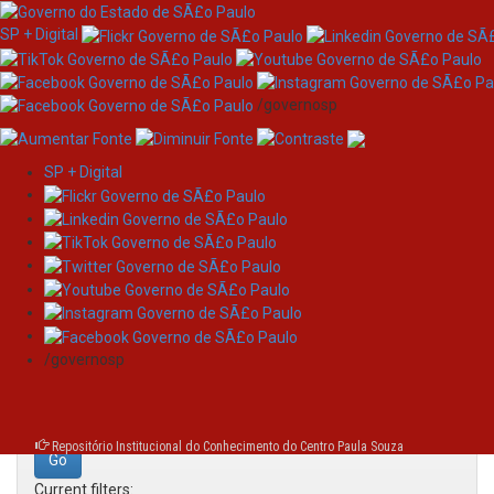
SP + Digital
/governosp
SP + Digital
Skip
Search
navigation
Search:
/governosp
for
Repositório Institucional do Conhecimento do Centro Paula Souza
Current filters: