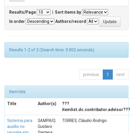
Results/Page
|
Sort items by
In order
Authors/record
Results 1-2 of 2 (Search time: 0.002 seconds).
previous
1
next
Item hits:
Title
Author(s)
???
itemlist.dc.contributor.advisor???
Sistema para
SAMPAIO,
TORRES, Cláudio Rodrigo
auxílio no
Gustavo
resgate em
Santana;