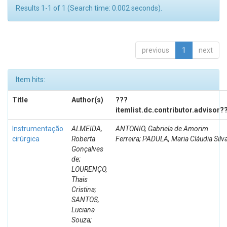
Results 1-1 of 1 (Search time: 0.002 seconds).
previous
1
next
Item hits:
Title
Author(s)
???
itemlist.dc.contributor.advisor?
Instrumentação
ALMEIDA,
ANTONIO, Gabriela de Amorim
cirúrgica
Roberta
Ferreira; PADULA, Maria Cláudia Silv
Gonçalves
de;
LOURENÇO,
Thais
Cristina;
SANTOS,
Luciana
Souza;