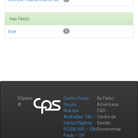
Has File(s)
true
1
DSpace
Centro Paula
By Fatec
©
Souza
Americana
Rua dos
CGD -
Andradas, 140 –
Centro de
Santa Efigênia
Gestão
01208-000 – São
Documental
Paulo – SP