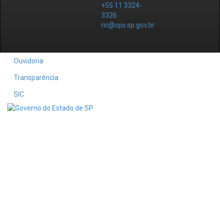
+55 11 3324-
3326
ric@cps.sp.gov.br
Ouvidoria
Transparência
SIC