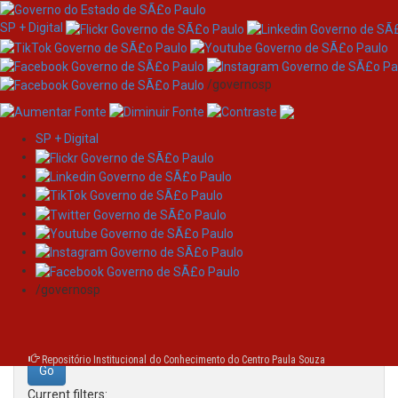
SP + Digital
/governosp
SP + Digital
Skip
Search
navigation
Search:
/governosp
for
Repositório Institucional do Conhecimento do Centro Paula Souza
Current filters: