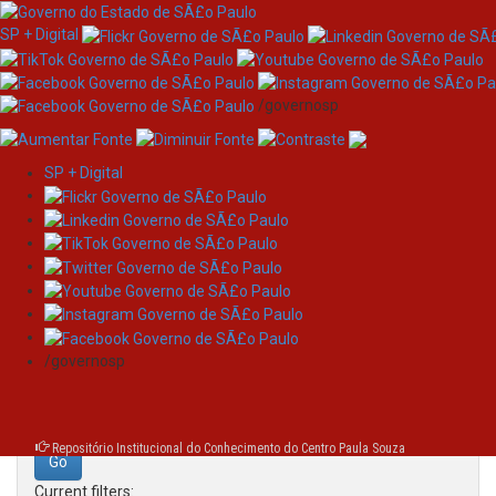
SP + Digital
/governosp
SP + Digital
Skip
Search
navigation
Search:
/governosp
for
Repositório Institucional do Conhecimento do Centro Paula Souza
Current filters: