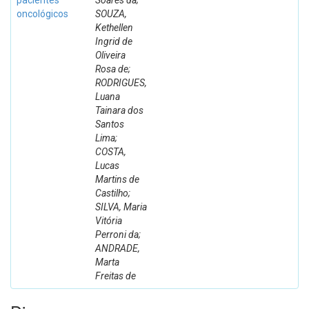
pacientes
Soares da;
oncológicos
SOUZA,
Kethellen
Ingrid de
Oliveira
Rosa de;
RODRIGUES,
Luana
Tainara dos
Santos
Lima;
COSTA,
Lucas
Martins de
Castilho;
SILVA, Maria
Vitória
Perroni da;
ANDRADE,
Marta
Freitas de