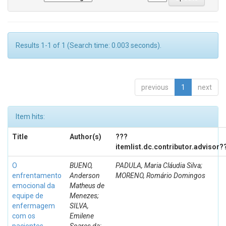
Results 1-1 of 1 (Search time: 0.003 seconds).
previous
1
next
Item hits:
Title
Author(s)
???
itemlist.dc.contributor.advisor?
O
BUENO,
PADULA, Maria Cláudia Silva;
enfrentamento
Anderson
MORENO, Romário Domingos
emocional da
Matheus de
equipe de
Menezes;
enfermagem
SILVA,
com os
Emilene