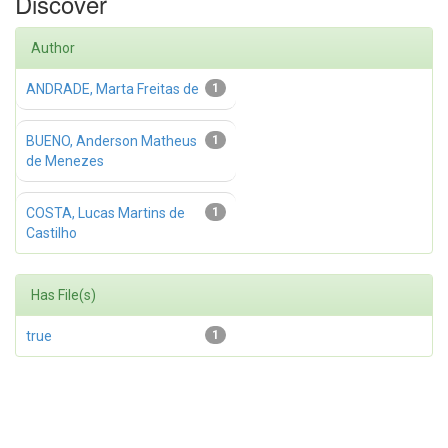
Discover
Author
ANDRADE, Marta Freitas de
1
BUENO, Anderson Matheus
1
de Menezes
COSTA, Lucas Martins de
1
Castilho
Has File(s)
true
1