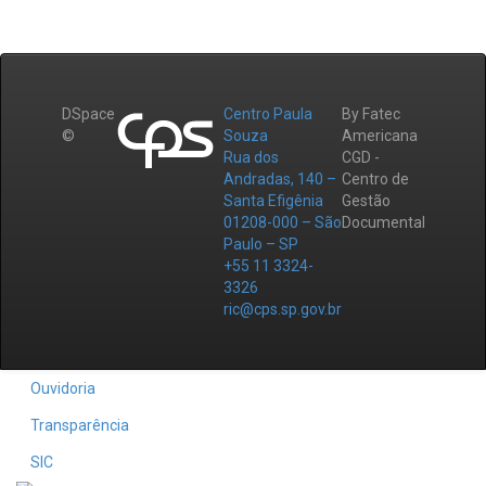
DSpace
Centro Paula
By Fatec
©
Souza
Americana
Rua dos
CGD -
Andradas, 140 –
Centro de
Santa Efigênia
Gestão
01208-000 – São
Documental
Paulo – SP
+55 11 3324-
3326
ric@cps.sp.gov.br
Ouvidoria
Transparência
SIC