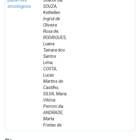
pacientes
Soares da;
oncológicos
SOUZA,
Kethellen
Ingrid de
Oliveira
Rosa de;
RODRIGUES,
Luana
Tainara dos
Santos
Lima;
COSTA,
Lucas
Martins de
Castilho;
SILVA, Maria
Vitória
Perroni da;
ANDRADE,
Marta
Freitas de