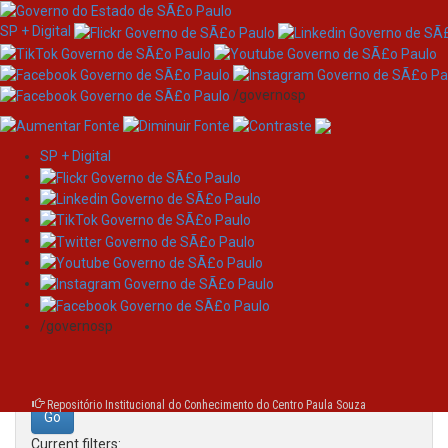
SP + Digital
/governosp
SP + Digital
Skip
Search
navigation
Search:
/governosp
for
Repositório Institucional do Conhecimento do Centro Paula Souza
Current filters: