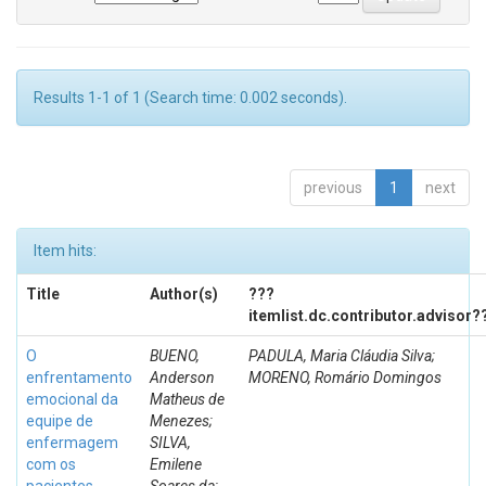
Results 1-1 of 1 (Search time: 0.002 seconds).
previous
1
next
Item hits:
Title
Author(s)
???
itemlist.dc.contributor.advisor?
O
BUENO,
PADULA, Maria Cláudia Silva;
enfrentamento
Anderson
MORENO, Romário Domingos
emocional da
Matheus de
equipe de
Menezes;
enfermagem
SILVA,
com os
Emilene