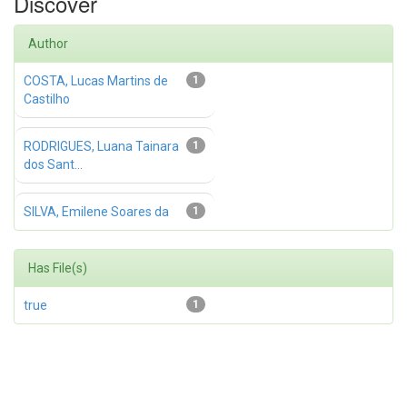
Discover
Author
COSTA, Lucas Martins de
1
Castilho
RODRIGUES, Luana Tainara
1
dos Sant...
SILVA, Emilene Soares da
1
Has File(s)
true
1