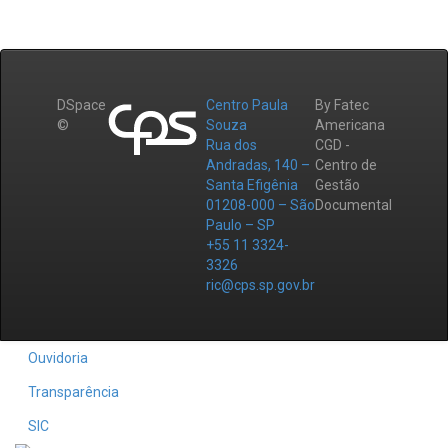
DSpace
Centro Paula
By Fatec
©
Souza
Americana
Rua dos
CGD -
Andradas, 140 –
Centro de
Santa Efigênia
Gestão
01208-000 – São
Documental
Paulo – SP
+55 11 3324-
3326
ric@cps.sp.gov.br
Ouvidoria
Transparência
SIC