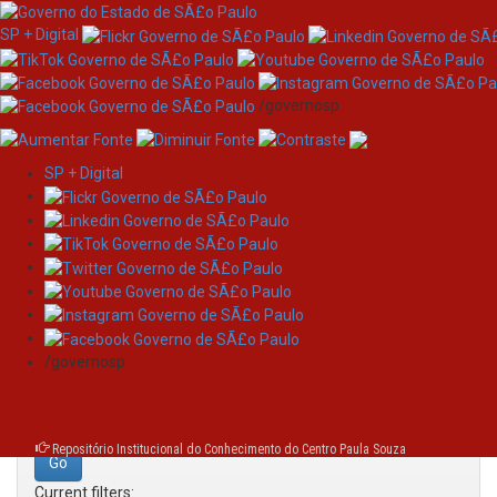
SP + Digital
/governosp
SP + Digital
Skip
Search
navigation
Search:
/governosp
for
Repositório Institucional do Conhecimento do Centro Paula Souza
Current filters: