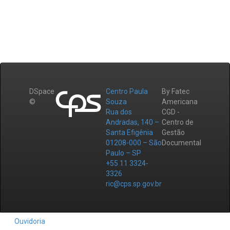
DSpace
Centro Paula
By Fatec
©
Souza
Americana
Rua dos
CGD -
Andradas, 140 –
Centro de
Santa Efigênia
Gestão
01208-000 – São
Documental
Paulo – SP
+55 11 3324-
3326
ric@cps.sp.gov.br
Ouvidoria