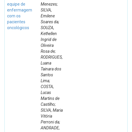
equipe de
Menezes;
enfermagem
SILVA,
com os
Emilene
pacientes
Soares da;
oncológicos
SOUZA,
Kethellen
Ingrid de
Oliveira
Rosa de;
RODRIGUES,
Luana
Tainara dos
Santos
Lima;
COSTA,
Lucas
Martins de
Castilho;
SILVA, Maria
Vitória
Perroni da;
ANDRADE,