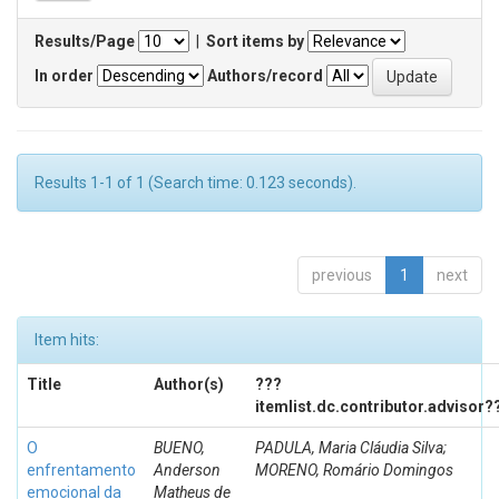
Results/Page
|
Sort items by
In order
Authors/record
Results 1-1 of 1 (Search time: 0.123 seconds).
previous
1
next
Item hits:
Title
Author(s)
???
itemlist.dc.contributor.advisor?
O
BUENO,
PADULA, Maria Cláudia Silva;
enfrentamento
Anderson
MORENO, Romário Domingos
emocional da
Matheus de