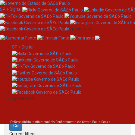
SP + Digital
/governosp
SP + Digital
Skip
Search
navigation
Search:
/governosp
for
Repositório Institucional do Conhecimento do Centro Paula Souza
Current filters: