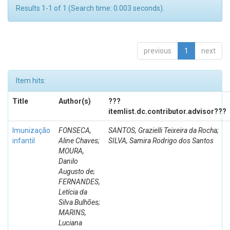
Results 1-1 of 1 (Search time: 0.003 seconds).
previous
1
next
Item hits:
Title
Author(s)
???
itemlist.dc.contributor.advisor???
Imunização
FONSECA,
SANTOS, Grazielli Teixeira da Rocha;
infantil
Aline Chaves;
SILVA, Samira Rodrigo dos Santos
MOURA,
Danilo
Augusto de;
FERNANDES,
Letícia da
Silva Bulhões;
MARINS,
Luciana