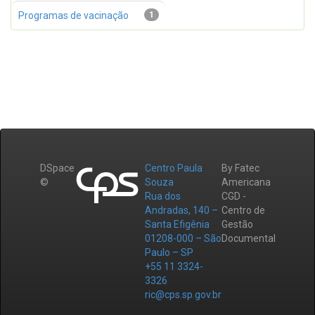
Programas de vacinação
1
DSpace
Centro Paula
By Fatec
©
Souza
Americana
Rua dos
CGD -
Andradas, 140 –
Centro de
Santa Efigênia
Gestão
01208-000 – São
Documental
Paulo – SP
+55 11 3324-
3326
ric@cps.sp.gov.br