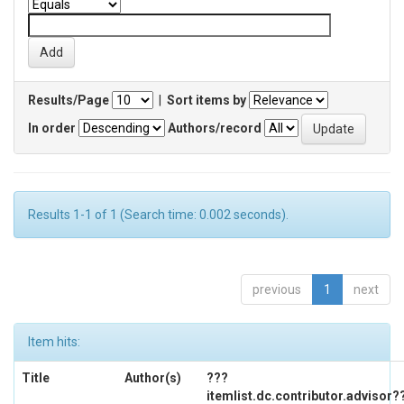
Results/Page
|
Sort items by
In order
Authors/record
Results 1-1 of 1 (Search time: 0.002 seconds).
previous
1
next
Item hits:
Title
Author(s)
???
itemlist.dc.contributor.advisor?