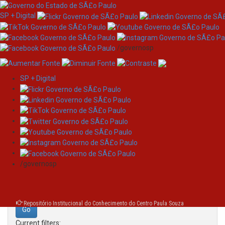
SP + Digital
/governosp
SP + Digital
Skip
Search
navigation
Search:
/governosp
for
Repositório Institucional do Conhecimento do Centro Paula Souza
Current filters: