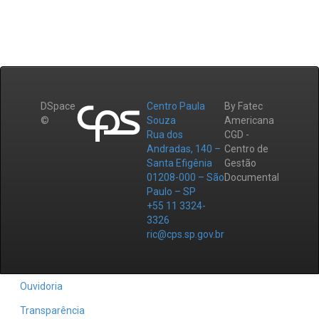
DSpace
Centro Paula
By Fatec
©
Souza
Americana
Rua dos
CGD -
Andradas, 140 –
Centro de
Santa Efigênia
Gestão
01208-000 – São
Documental
Paulo – SP
+55 11 3324-
3326
ric@cps.sp.gov.br
Ouvidoria
Transparência