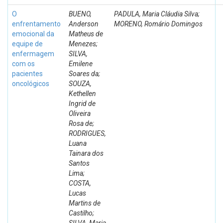
O
BUENO,
PADULA, Maria Cláudia Silva;
enfrentamento
Anderson
MORENO, Romário Domingos
emocional da
Matheus de
equipe de
Menezes;
enfermagem
SILVA,
com os
Emilene
pacientes
Soares da;
oncológicos
SOUZA,
Kethellen
Ingrid de
Oliveira
Rosa de;
RODRIGUES,
Luana
Tainara dos
Santos
Lima;
COSTA,
Lucas
Martins de
Castilho;