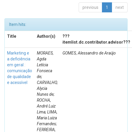
previous
1
next
Item hits:
Title
Author(s)
???
itemlist.dc.contributor.advisor???
Marketing e
MORAES,
GOMES, Alessandro de Araújo
a deficiência
Agda
em geral :
Letícia
comunicação
Fonseca
de qualidade
de;
e acessível
CARVALHO,
Alycia
Nunes de;
ROCHA,
André Luiz
Lima; LIMA,
Maria Luiza
Fernandes;
FERREIRA,