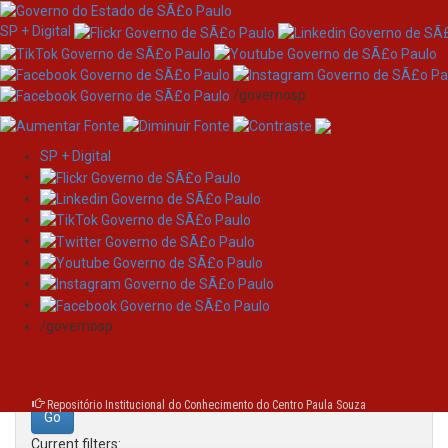
SP + Digital
/governosp
SP + Digital
Skip
Search
navigation
Search:
/governosp
for
Repositório Institucional do Conhecimento do Centro Paula Souza
Current filters: