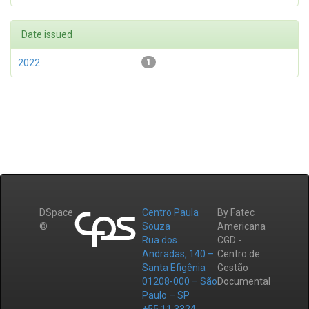
Date issued
2022
1
DSpace
Centro Paula
By Fatec
©
Souza
Americana
Rua dos
CGD -
Andradas, 140 –
Centro de
Santa Efigênia
Gestão
01208-000 – São
Documental
Paulo – SP