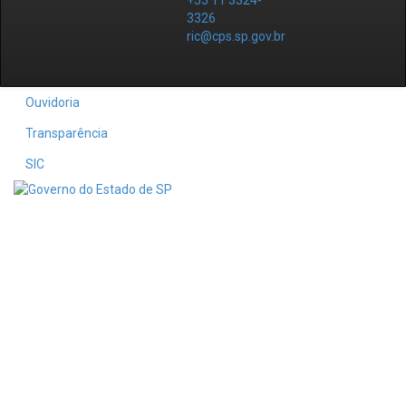
+55 11 3324-
3326
ric@cps.sp.gov.br
Ouvidoria
Transparência
SIC