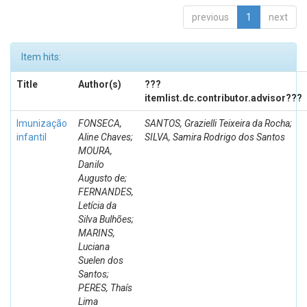
previous
1
next
Item hits:
Title
Author(s)
???
itemlist.dc.contributor.advisor???
Imunização
FONSECA,
SANTOS, Grazielli Teixeira da Rocha;
infantil
Aline Chaves;
SILVA, Samira Rodrigo dos Santos
MOURA,
Danilo
Augusto de;
FERNANDES,
Letícia da
Silva Bulhões;
MARINS,
Luciana
Suelen dos
Santos;
PERES, Thaís
Lima