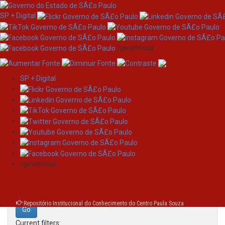
SP + Digital
/governosp
SP + Digital
Skip
Search
navigation
Search:
/governosp
for
Repositório Institucional do Conhecimento do Centro Paula Souza
Current filters: