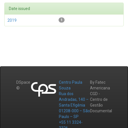
Date issued
2019
1
DSpace
Centro Paula
By Fatec
©
Souza
Americana
Rua dos
CGD -
Andradas, 140 –
Centro de
Santa Efigênia
Gestão
01208-000 – São
Documental
Paulo – SP
+55 11 3324-