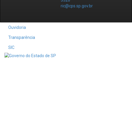
3326
ric@cps.sp.gov.br
Ouvidoria
Transparência
SIC