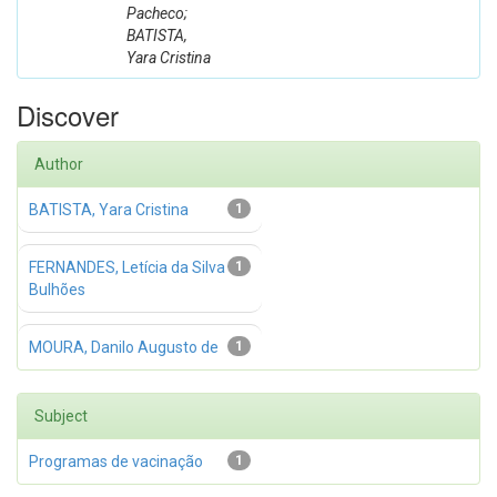
Pacheco;
BATISTA,
Yara Cristina
Discover
Author
BATISTA, Yara Cristina
1
FERNANDES, Letícia da Silva
1
Bulhões
MOURA, Danilo Augusto de
1
Subject
Programas de vacinação
1