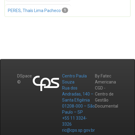
PERES, Thaís Lima Pacheco
1
DSpace
Centro Paula
By Fatec
©
Souza
Americana
Rua dos
CGD -
Andradas, 140 –
Centro de
Santa Efigênia
Gestão
01208-000 – São
Documental
Paulo – SP
+55 11 3324-
3326
ric@cps.sp.gov.br