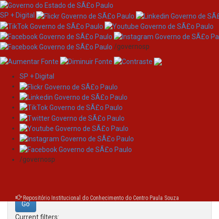
SP + Digital
/governosp
SP + Digital
Skip
Search
navigation
Search:
/governosp
for
Repositório Institucional do Conhecimento do Centro Paula Souza
Current filters: