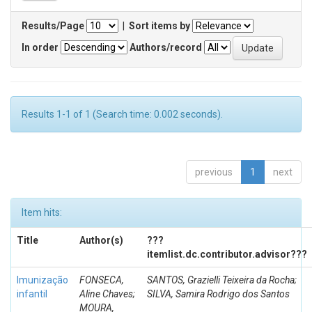
Results/Page
|
Sort items by
In order
Authors/record
Results 1-1 of 1 (Search time: 0.002 seconds).
previous
1
next
Item hits:
Title
Author(s)
???
itemlist.dc.contributor.advisor???
Imunização
FONSECA,
SANTOS, Grazielli Teixeira da Rocha;
infantil
Aline Chaves;
SILVA, Samira Rodrigo dos Santos
MOURA,