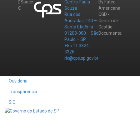
DSpace
Centro Paula
By Fatec
©
Souza
Americana
Rua dos
CGD -
Andradas, 140 –
Centro de
Santa Efigênia
Gestão
01208-000 – São
Documental
Paulo – SP
+55 11 3324-
3326
ric@cps.sp.gov.br
Ouvidoria
Transparência
SIC