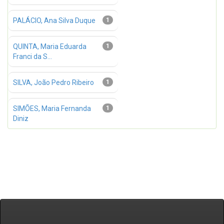
PALÁCIO, Ana Silva Duque
1
QUINTA, Maria Eduarda
1
Franci da S...
SILVA, João Pedro Ribeiro
1
SIMÕES, Maria Fernanda
1
Diniz