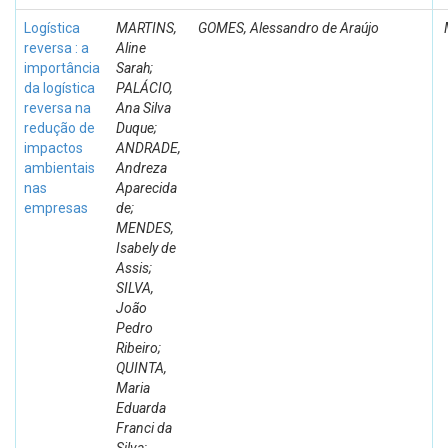
Logística
MARTINS,
GOMES, Alessandro de Araújo
reversa : a
Aline
importância
Sarah;
da logística
PALÁCIO,
reversa na
Ana Silva
redução de
Duque;
impactos
ANDRADE,
ambientais
Andreza
nas
Aparecida
empresas
de;
MENDES,
Isabely de
Assis;
SILVA,
João
Pedro
Ribeiro;
QUINTA,
Maria
Eduarda
Franci da