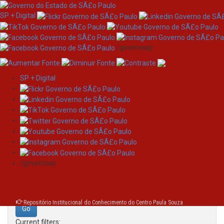
SP + Digital
/governosp
SP + Digital
Skip
Search
navigation
Search:
/governosp
for
Repositório Institucional do Conhecimento do Centro Paula Souza
Current filters: