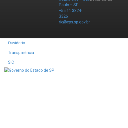
Paulo – SP
+55 11 3324-
3326
ric@cps.sp.gov.br
Ouvidoria
Transparência
SIC