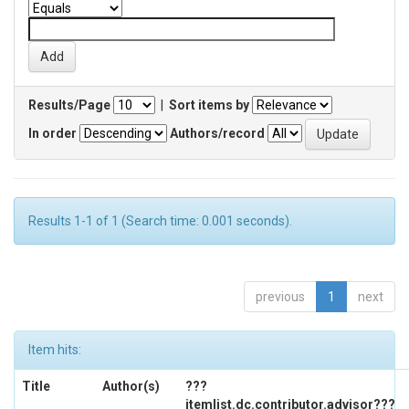
Results/Page
|
Sort items by
In order
Authors/record
Results 1-1 of 1 (Search time: 0.001 seconds).
previous
1
next
Item hits:
Title
Author(s)
???
itemlist.dc.contributor.advisor???