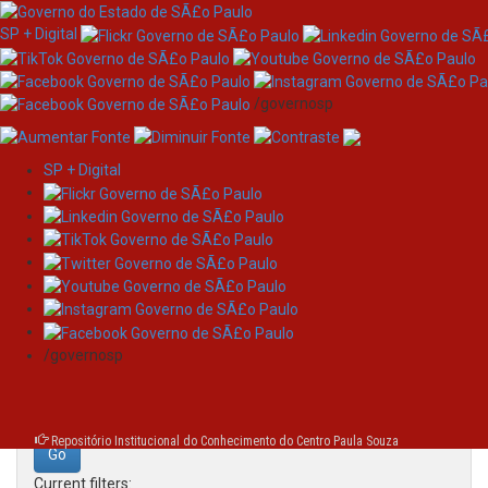
SP + Digital
/governosp
SP + Digital
Skip
Search
navigation
Search:
/governosp
for
Repositório Institucional do Conhecimento do Centro Paula Souza
Current filters: