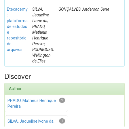
Etecademy
SILVA,
GONÇALVES, Anderson Sene
:
Jaqueline
plataforma
Ivone da;
de estudos
PRADO,
e
Matheus
repositório
Henrique
de
Pereira;
arquivos
RODRIGUES,
Wellington
de Elias
Discover
Author
PRADO, Matheus Henrique
1
Pereira
SILVA, Jaqueline Ivone da
1