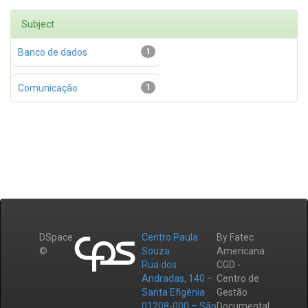
Subject
Banco de dados
1
Comunicação
1
DSpace
Centro Paula
By Fatec
©
Souza
Americana
Rua dos
CGD -
Andradas, 140 –
Centro de
Santa Efigênia
Gestão
01208-000 – São
Documental