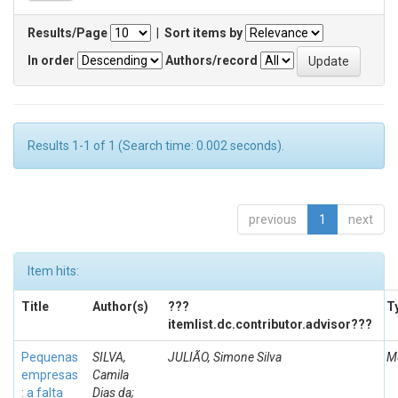
Results/Page
|
Sort items by
In order
Authors/record
Results 1-1 of 1 (Search time: 0.002 seconds).
previous
1
next
Item hits:
Title
Author(s)
???
T
itemlist.dc.contributor.advisor???
Pequenas
SILVA,
JULIÃO, Simone Silva
M
empresas
Camila
: a falta
Dias da;