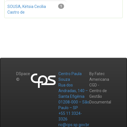
SOUSA, Kétsia Cecília
1
Castro de
DSpace
Centro Paula
By Fatec
©
Souza
Americana
Rua dos
CGD -
Andradas, 140 –
Centro de
Santa Efigênia
Gestão
01208-000 – São
Documental
Paulo – SP
+55 11 3324-
3326
ric@cps.sp.gov.br