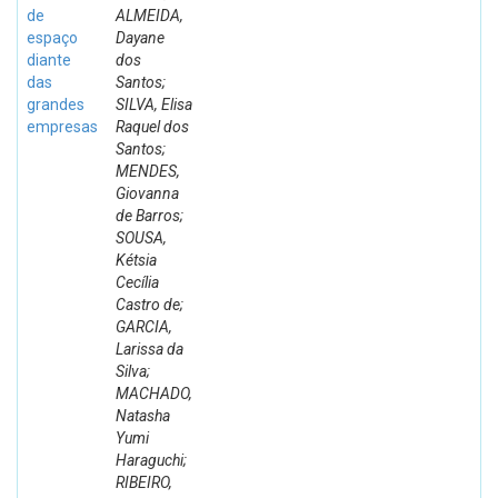
de
ALMEIDA,
espaço
Dayane
diante
dos
das
Santos;
grandes
SILVA, Elisa
empresas
Raquel dos
Santos;
MENDES,
Giovanna
de Barros;
SOUSA,
Kétsia
Cecília
Castro de;
GARCIA,
Larissa da
Silva;
MACHADO,
Natasha
Yumi
Haraguchi;
RIBEIRO,