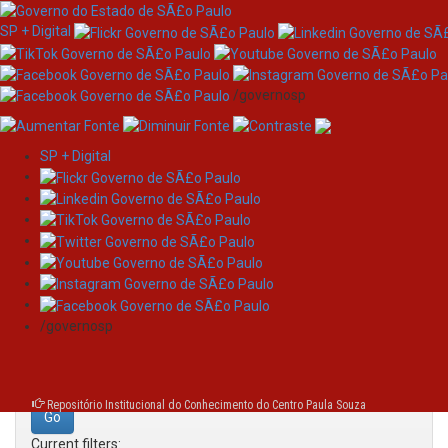
SP + Digital
/governosp
SP + Digital
Skip
Search
navigation
Search:
/governosp
for
Repositório Institucional do Conhecimento do Centro Paula Souza
Current filters: