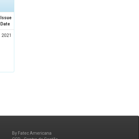
Issue
Date
2021
By Fatec Americana