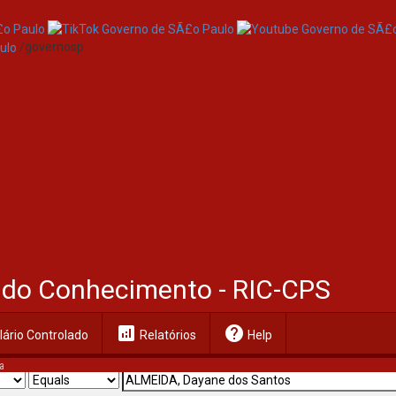
/governosp
al do Conhecimento - RIC-CPS
analytics
help
ário Controlado
Relatórios
Help
a