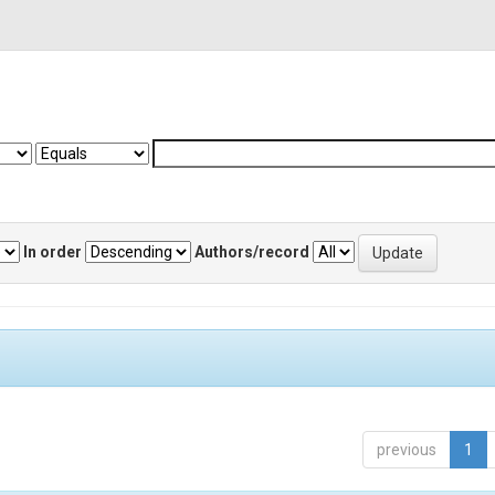
In order
Authors/record
previous
1