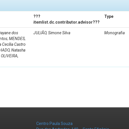
???
Type
itemlist.dc.contributor.advisor???
Dayane dos
JULIÃO, Simone Silva
Monografia
Santos; MENDES,
 Cecília Castro
CHADO, Natasha
; OLIVEIRA,
Centro Paula Souza