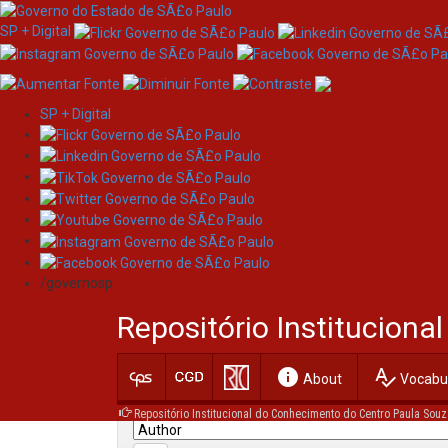
SP + Digital
SP + Digital
Skip
Search
navigation
/governosp
Search:
Repositório Institucion
for
info
spellcheck
Current filters:
About
Vocabul
Repositório Institucional do Conhecimento do Centro Paula Souz