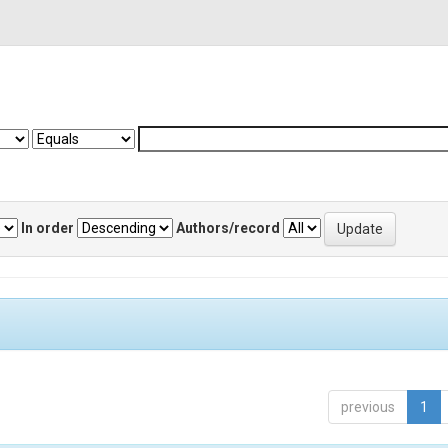
In order
Authors/record
previous
1