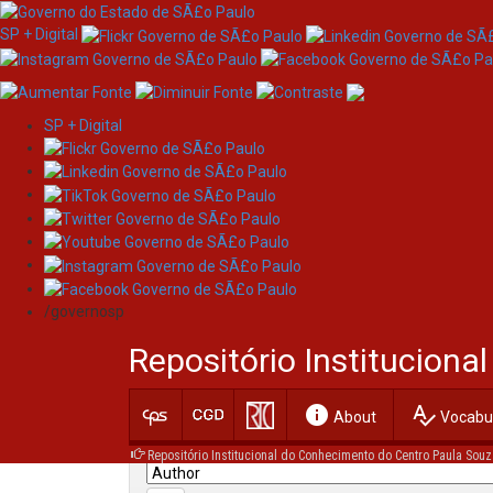
SP + Digital
SP + Digital
Skip
Search
navigation
/governosp
Search:
Repositório Institucion
for
info
spellcheck
Current filters:
About
Vocabul
Repositório Institucional do Conhecimento do Centro Paula Souz