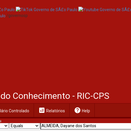
/governosp
al do Conhecimento - RIC-CPS
analytics
help
ário Controlado
Relatórios
Help
a