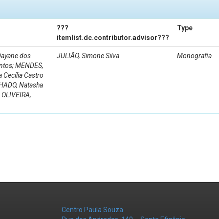
???
Type
itemlist.dc.contributor.advisor???
Dayane dos
JULIÃO, Simone Silva
Monografia
Santos; MENDES,
 Cecília Castro
CHADO, Natasha
; OLIVEIRA,
Centro Paula Souza