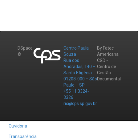
DSpace
Centro Paula
By Fatec
©
Souza
Americana
Rua dos
CGD -
Andradas, 140 –
Centro de
Santa Efigênia
Gestão
01208-000 – São
Documental
Paulo – SP
+55 11 3324-
3326
ric@cps.sp.gov.br
Ouvidoria
Transparência