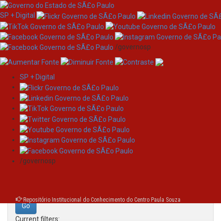
SP + Digital
/governosp
SP + Digital
Skip
Search
navigation
Search:
/governosp
for
Repositório Institucional do Conhecimento do Centro Paula Souza
Current filters: