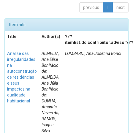
previous
1
next
Item hits:
Title
Author(s)
???
itemlist.dc.contributor.advisor??
Análise das
ALMEIDA,
LOMBARDI, Ana Josefina Bonci
irregularidades
Ana Elise
na
Bonifácio
autoconstrução
de;
de residências
ALMEIDA,
e seus
Ana Júlia
impactos na
Bonifácio
qualidade
de;
habitacional
CUNHA,
Amanda
Neves da;
RAMOS,
Isaque
Silva