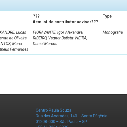
???
Type
itemlist.dc.contributor.advisor???
EXANDRE, Lucas
FIORAVANTE, Igor Alexandre;
Monografia
nda de Oliveira
RIBEIRO, Vagner Batista; VIEIRA,
SANTOS, Maria
Daniel Marcos
atheus Fernandes
Centro Paula Souza
Rua dos Andradas, 140 – Santa Efigênia
01208-000 – São Paulo – SP