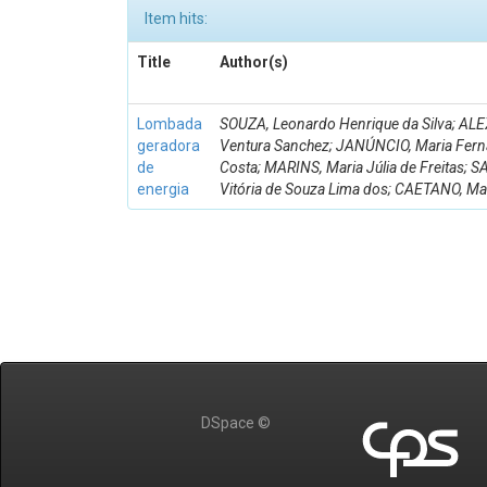
Item hits:
Title
Author(s)
Lombada
SOUZA, Leonardo Henrique da Silva; AL
geradora
Ventura Sanchez; JANÚNCIO, Maria Ferna
de
Costa; MARINS, Maria Júlia de Freitas; 
energia
Vitória de Souza Lima dos; CAETANO, M
DSpace ©