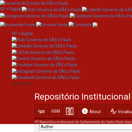
SP + Digital
SP + Digital
Skip
Search
navigation
/governosp
Search:
Repositório Institucion
for
info
spellcheck
Current filters:
About
Vocabul
Repositório Institucional do Conhecimento do Centro Paula Souz