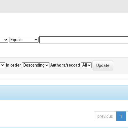
In order
Authors/record
previous
1