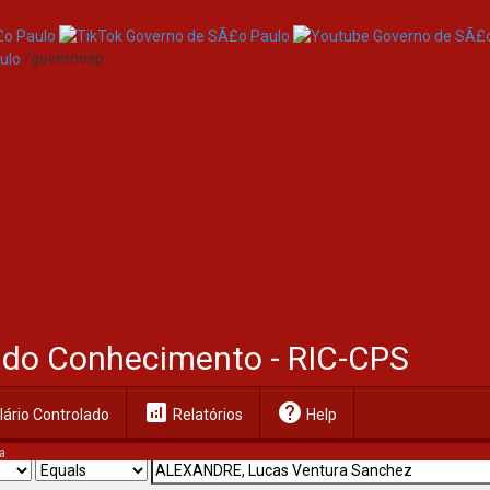
/governosp
al do Conhecimento - RIC-CPS
analytics
help
ário Controlado
Relatórios
Help
a