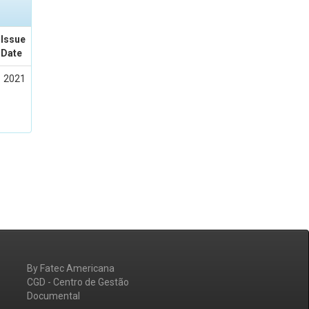
Issue
Date
2021
By Fatec Americana
CGD - Centro de Gestão
Documental