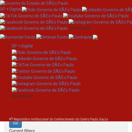
SP + Digital
/governosp
SP + Digital
Skip
Search
navigation
Search:
/governosp
for
Repositório Institucional do Conhecimento do Centro Paula Souza
Current filters: