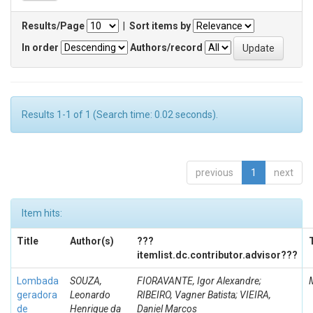
Results/Page
|
Sort items by
In order
Authors/record
Results 1-1 of 1 (Search time: 0.02 seconds).
previous
1
next
Item hits:
Title
Author(s)
???
itemlist.dc.contributor.advisor???
Lombada
SOUZA,
FIORAVANTE, Igor Alexandre;
geradora
Leonardo
RIBEIRO, Vagner Batista; VIEIRA,
de
Henrique da
Daniel Marcos