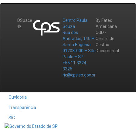
DSpace
Centro Paula
By Fatec
©
Souza
Americana
Rua dos
CGD -
Andradas, 140 –
Centro de
Santa Efigênia
Gestão
01208-000 – São
Documental
Paulo – SP
+55 11 3324-
3326
ric@cps.sp.gov.br
Ouvidoria
Transparência
SIC