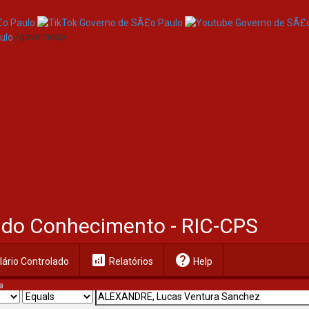
/governosp
al do Conhecimento - RIC-CPS
analytics
help
ário Controlado
Relatórios
Help
a