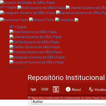
SP + Digital
SP + Digital
Skip
Search
navigation
/governosp
Search:
Repositório Institucion
for
info
spellcheck
Current filters:
About
Vocabul
Repositório Institucional do Conhecimento do Centro Paula Souz