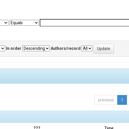
In order
Authors/record
previous
1
???
Type