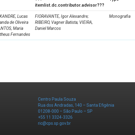
itemlist.dc.contributor.advisor???
EXANDRE, Lucas
FIORAVANTE, Igor Alexandre;
Monografia
nda de Oliveira
RIBEIRO, Vagner Batista; VIEIRA,
SANTOS, Maria
Daniel Marcos
atheus Fernandes
Centro Paula Souza
Rua dos Andradas, 140 – Santa Efigênia
01208-000 – São Paulo – SP
+55 11 3324-3326
ric@cps.sp.gov.br