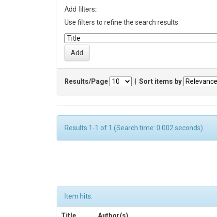
Add filters:
Use filters to refine the search results.
Results/Page
|
Sort items by
Results 1-1 of 1 (Search time: 0.002 seconds).
Item hits:
Title
Author(s)