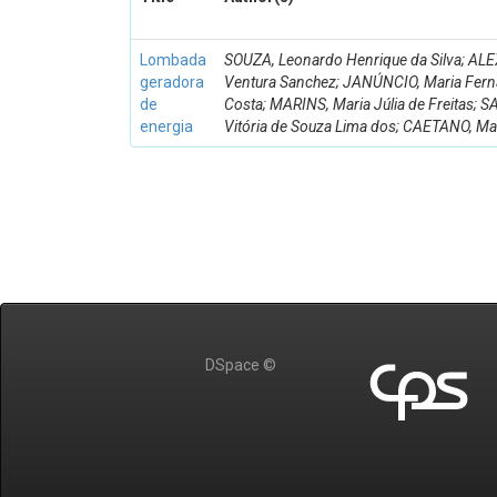
Lombada
SOUZA, Leonardo Henrique da Silva; AL
geradora
Ventura Sanchez; JANÚNCIO, Maria Ferna
de
Costa; MARINS, Maria Júlia de Freitas; 
energia
Vitória de Souza Lima dos; CAETANO, M
DSpace ©