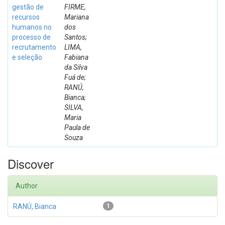
gestão de
FIRME,
recursos
Mariana
humanos no
dos
processo de
Santos;
recrutamento
LIMA,
e seleção
Fabiana
da Silva
Fuá de;
RANÚ,
Bianca;
SILVA,
Maria
Paula de
Souza
Discover
Author
RANÚ, Bianca
1