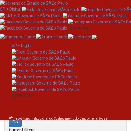
SP + Digital
/governosp
SP + Digital
Skip
Search
navigation
Search:
/governosp
for
Repositório Institucional do Conhecimento do Centro Paula Souza
Current filters: