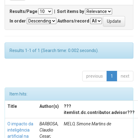
Results/Page
|
Sort items by
In order
Authors/record
Results 1-1 of 1 (Search time: 0.002 seconds).
previous
1
next
Item hits:
Title
Author(s)
???
itemlist.dc.contributor.advisor???
O impacto da
BARBOSA,
MELO, Simone Martins de
inteligência
Claudio
artificial na
Cesar;