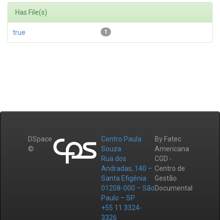
Has File(s)
true
1
DSpace
Centro Paula
By Fatec
©
Souza
Americana
Rua dos
CGD -
Andradas, 140 –
Centro de
Santa Efigênia
Gestão
01208-000 – São
Documental
Paulo – SP
+55 11 3324-
3326