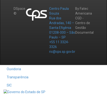
DSpace
Centro Paula
By Fatec
©
Souza
Americana
Rua dos
CGD -
Andradas, 140 –
Centro de
Santa Efigênia
Gestão
01208-000 – São
Documental
Paulo – SP
+55 11 3324-
3326
ric@cps.sp.gov.br
Ouvidoria
Transparência
SIC