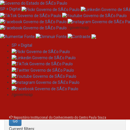
SP + Digital
/governosp
SP + Digital
Skip
Search
navigation
Search:
/governosp
for
Repositório Institucional do Conhecimento do Centro Paula Souza
Current filters: