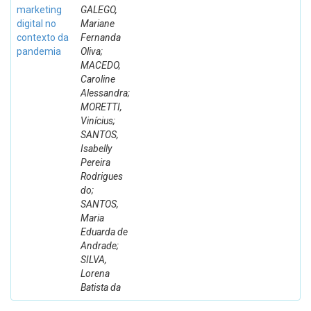
marketing
GALEGO,
digital no
Mariane
contexto da
Fernanda
pandemia
Oliva;
MACEDO,
Caroline
Alessandra;
MORETTI,
Vinícius;
SANTOS,
Isabelly
Pereira
Rodrigues
do;
SANTOS,
Maria
Eduarda de
Andrade;
SILVA,
Lorena
Batista da