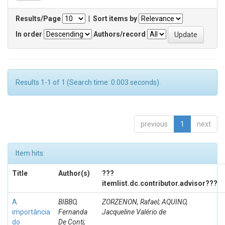
Results/Page
|
Sort items by
In order
Authors/record
Results 1-1 of 1 (Search time: 0.003 seconds).
previous
1
next
Item hits:
Title
Author(s)
???
itemlist.dc.contributor.advisor???
A
BIBBO,
ZORZENON, Rafael; AQUINO,
importância
Fernanda
Jacqueline Valério de
do
De Conti;