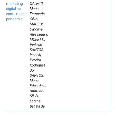
marketing
GALEGO,
digital no
Mariane
contexto da
Fernanda
pandemia
Oliva;
MACEDO,
Caroline
Alessandra;
MORETTI,
Vinícius;
SANTOS,
Isabelly
Pereira
Rodrigues
do;
SANTOS,
Maria
Eduarda de
Andrade;
SILVA,
Lorena
Batista da