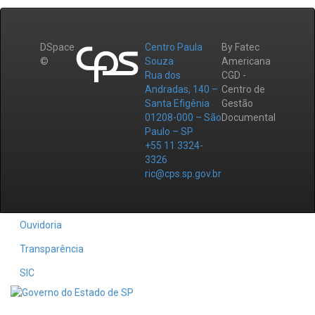
DSpace
Centro Paula
By Fatec
©
Souza
Americana
Rua dos
CGD -
Andradas, 140 –
Centro de
Santa Efigênia
Gestão
01208-000 – São
Documental
Paulo – SP
+55 11 3324-
3326
ric@cps.sp.gov.br
Ouvidoria
Transparência
SIC