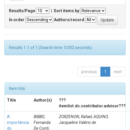
Results/Page
|
Sort items by
In order
Authors/record
Results 1-1 of 1 (Search time: 0.002 seconds).
previous
1
next
Item hits:
Title
Author(s)
???
itemlist.dc.contributor.advisor???
A
BIBBO,
ZORZENON, Rafael; AQUINO,
importância
Fernanda
Jacqueline Valério de
do
De Conti;