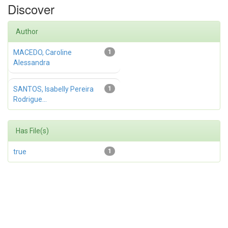
Discover
Author
MACEDO, Caroline
1
Alessandra
SANTOS, Isabelly Pereira
1
Rodrigue...
Has File(s)
true
1