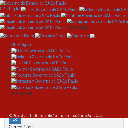
SP + Digital
/governosp
SP + Digital
Skip
Search
navigation
Search:
/governosp
for
Repositório Institucional do Conhecimento do Centro Paula Souza
Current filters: