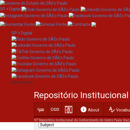
SP + Digital
SP + Digital
Skip
Search
navigation
/governosp
Search:
Repositório Institucion
for
info
spellcheck
Current filters:
About
Vocabul
Repositório Institucional do Conhecimento do Centro Paula Souz