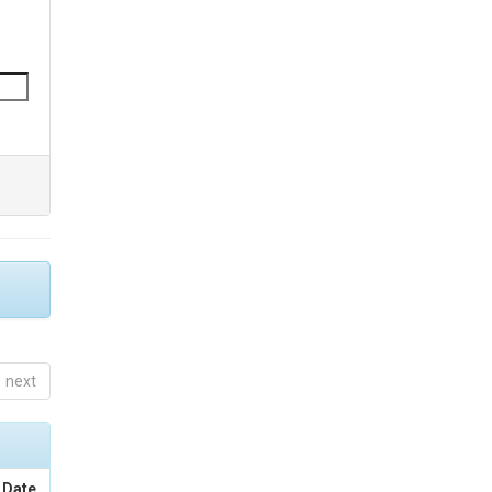
next
 Date