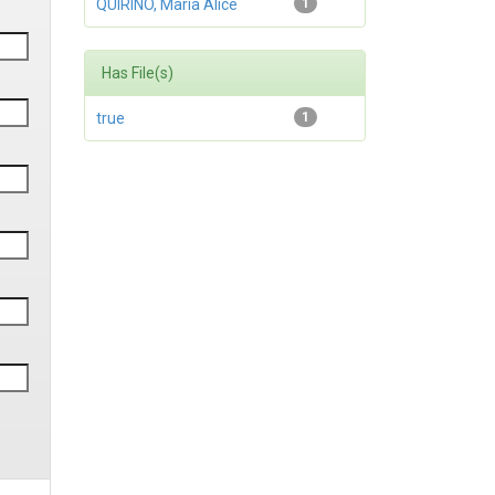
QUIRINO, Maria Alice
1
Has File(s)
true
1