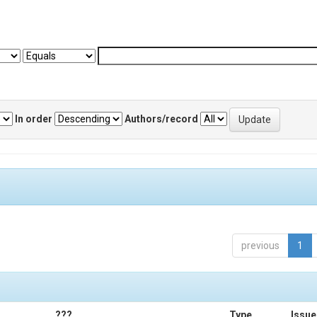
In order
Authors/record
previous
1
???
Type
Issue