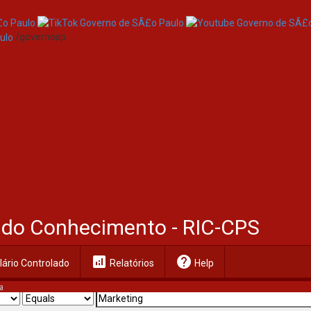
/governosp
al do Conhecimento - RIC-CPS
analytics
help
ário Controlado
Relatórios
Help
a