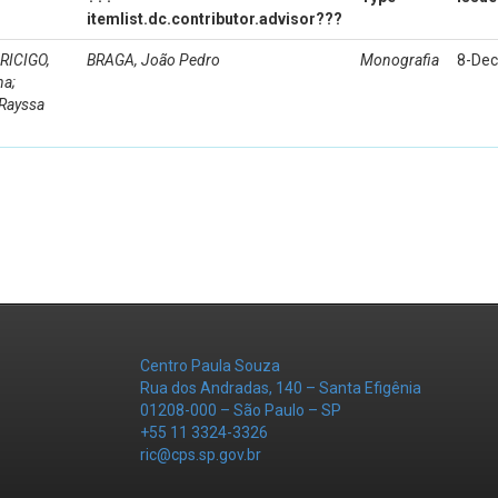
itemlist.dc.contributor.advisor???
PRICIGO,
BRAGA, João Pedro
Monografia
8-Dec
na;
 Rayssa
Centro Paula Souza
Rua dos Andradas, 140 – Santa Efigênia
01208-000 – São Paulo – SP
+55 11 3324-3326
ric@cps.sp.gov.br