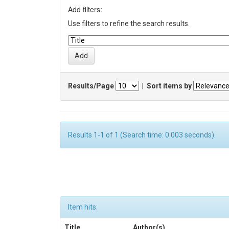
Add filters:
Use filters to refine the search results.
Results/Page
|
Sort items by
Results 1-1 of 1 (Search time: 0.003 seconds).
Item hits:
Title
Author(s)