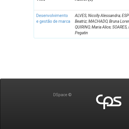
Desenvolvimento
ALVES, Nicolly Alessandra; ES
e gestão de marca
Beatriz; MACHADO, Bruna Lore
QUIRINO, Maria Alice; SOARES,
Pegatin
DSpace ©