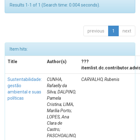
Results 1-1 of 1 (Search time: 0.004 seconds).
previous
1
next
Item hits:
Title
Author(s)
???
itemlist.dc.contributor.adv
Sustentabilidade:
CUNHA,
CARVALHO, Rubenis
gestão
Rafaelly da
ambiental e suas
Silva; DALPINO,
políticas
Pamela
Cristina; LIMA,
Marília Porto;
LOPES, Ana
Clara de
Castro;
PASCHOALINO,