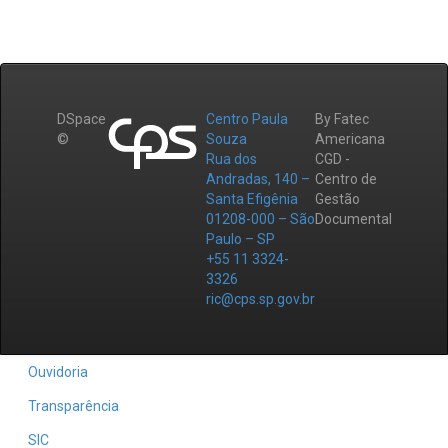
DSpace
Centro Paula
By Fatec
©
Souza
Americana
Rua dos
CGD -
Andradas, 140 –
Centro de
Santa Efigênia
Gestão
01208-000 – São
Documental
Paulo – SP
+55 11 3324-
3326
ric@cps.sp.gov.br
Ouvidoria
Transparência
SIC