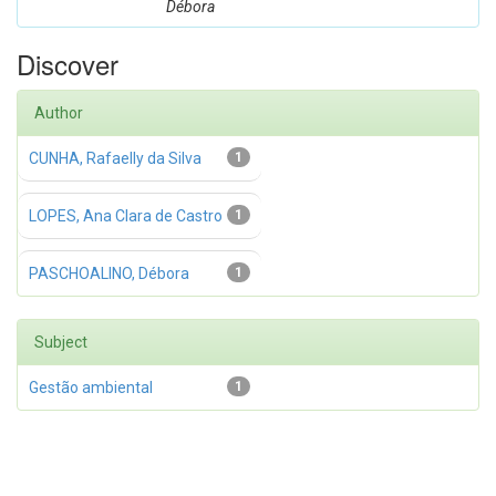
Débora
Discover
Author
CUNHA, Rafaelly da Silva
1
LOPES, Ana Clara de Castro
1
PASCHOALINO, Débora
1
Subject
Gestão ambiental
1