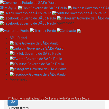
SP + Digital
/governosp
SP + Digital
Skip
Search
navigation
Search:
/governosp
for
Repositório Institucional do Conhecimento do Centro Paula Souza
Current filters: