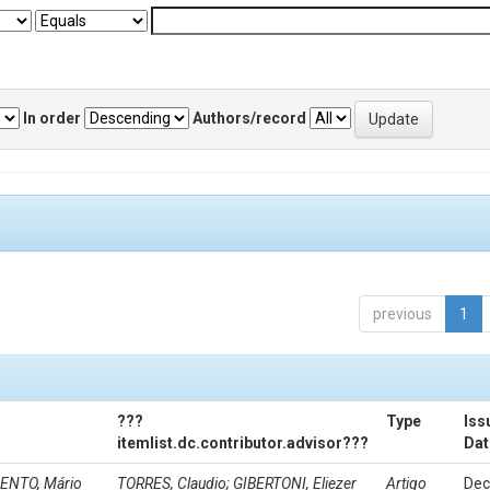
In order
Authors/record
previous
1
???
Type
Iss
itemlist.dc.contributor.advisor???
Dat
MENTO, Mário
TORRES, Claudio; GIBERTONI, Eliezer
Artigo
Dec