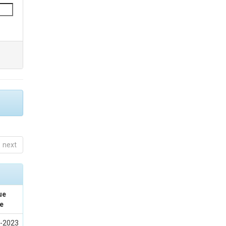
next
ue
e
-2023