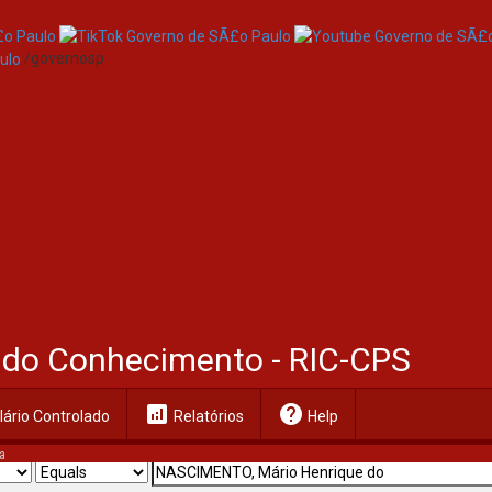
/governosp
al do Conhecimento - RIC-CPS
analytics
help
ário Controlado
Relatórios
Help
a