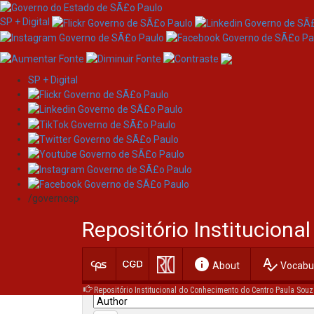
SP + Digital
SP + Digital
Skip
Search
navigation
/governosp
Search:
Repositório Institucion
for
info
spellcheck
Current filters:
About
Vocabul
Repositório Institucional do Conhecimento do Centro Paula Souz