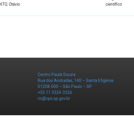
NTO, Otávio
científico
Centro Paula Souza
Rua dos Andradas, 140 – Santa Efigênia
01208-000 – São Paulo – SP
+55 11 3324-3326
ric@cps.sp.gov.br