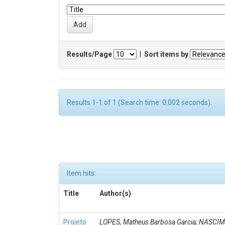
Results/Page
|
Sort items by
Results 1-1 of 1 (Search time: 0.002 seconds).
Item hits:
Title
Author(s)
Projeto
LOPES, Matheus Barbosa Garcia; NASCI