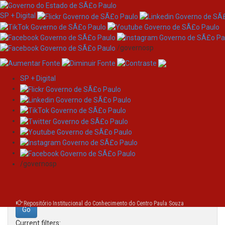
SP + Digital
/governosp
SP + Digital
Skip
Search
navigation
Search:
/governosp
for
Repositório Institucional do Conhecimento do Centro Paula Souza
Current filters: