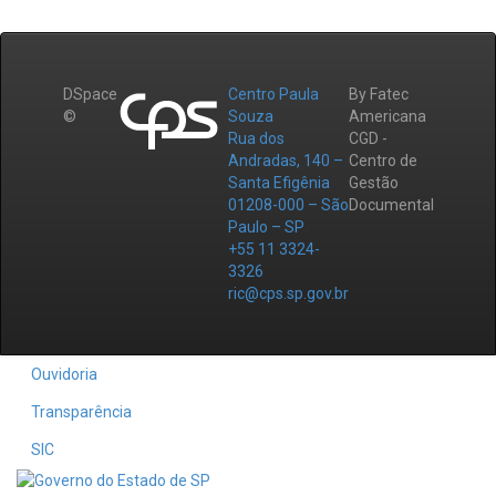
DSpace
Centro Paula
By Fatec
©
Souza
Americana
Rua dos
CGD -
Andradas, 140 –
Centro de
Santa Efigênia
Gestão
01208-000 – São
Documental
Paulo – SP
+55 11 3324-
3326
ric@cps.sp.gov.br
Ouvidoria
Transparência
SIC