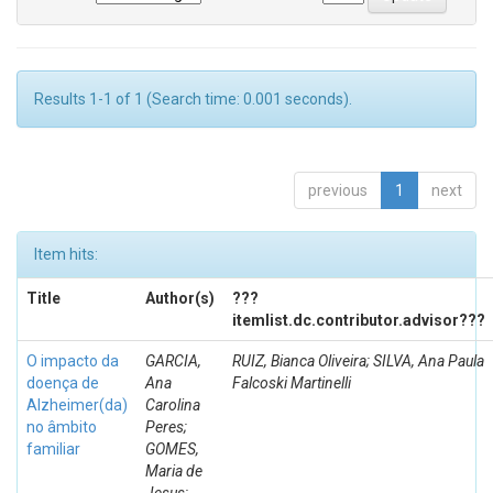
Results 1-1 of 1 (Search time: 0.001 seconds).
previous
1
next
Item hits:
Title
Author(s)
???
itemlist.dc.contributor.advisor???
O impacto da
GARCIA,
RUIZ, Bianca Oliveira; SILVA, Ana Paula
doença de
Ana
Falcoski Martinelli
Alzheimer(da)
Carolina
no âmbito
Peres;
familiar
GOMES,
Maria de