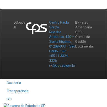
DSpace
Centro Paula
By Fatec
©
Souza
Americana
Rua dos
CGD -
Andradas, 140 –
Centro de
Santa Efigênia
Gestão
01208-000 – São
Documental
Paulo – SP
+55 11 3324-
3326
ric@cps.sp.gov.br
Ouvidoria
Transparência
SIC