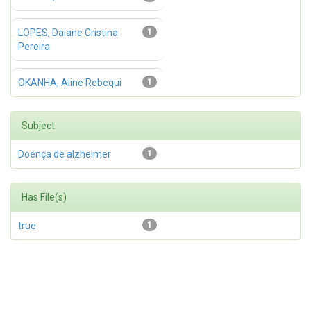
LOPES, Daiane Cristina
1
Pereira
OKANHA, Aline Rebequi
1
Subject
Doença de alzheimer
1
Has File(s)
true
1