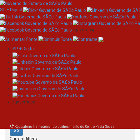
SP + Digital
/governosp
SP + Digital
Skip
Search
navigation
Search:
/governosp
for
Repositório Institucional do Conhecimento do Centro Paula Souza
Current filters: