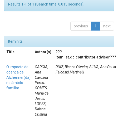
Results 1-1 of 1 (Search time: 0.015 seconds).
previous
1
next
Item hits:
Title
Author(s)
???
itemlist.dc.contributor.advisor???
O impacto da
GARCIA,
RUIZ, Bianca Oliveira; SILVA, Ana Paula
doença de
Ana
Falcoski Martinelli
Alzheimer(da)
Carolina
no âmbito
Peres;
familiar
GOMES,
Maria de
Jesus;
LOPES,
Daiane
Cristina