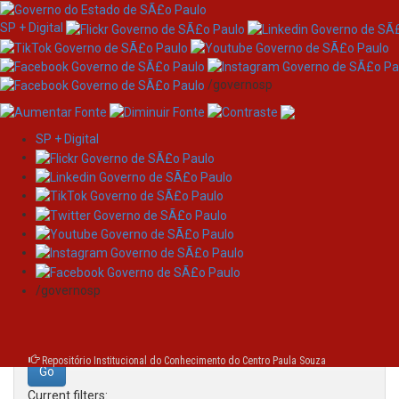
SP + Digital
/governosp
SP + Digital
Skip
Search
navigation
Search:
/governosp
for
Repositório Institucional do Conhecimento do Centro Paula Souza
Current filters: