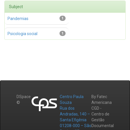
Subject
Pandemias
1
Psicologia social
1
DSpace
Centro Paula
By Fatec
©
Souza
Americana
Rua dos
CGD -
Andradas, 140 –
Centro de
Santa Efigênia
Gestão
01208-000 – São
Documental