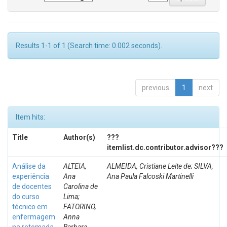
Results 1-1 of 1 (Search time: 0.002 seconds).
previous
1
next
Item hits:
Title
Author(s)
???
itemlist.dc.contributor.advisor???
Análise da
ALTEIA,
ALMEIDA, Cristiane Leite de; SILVA,
experiência
Ana
Ana Paula Falcoski Martinelli
de docentes
Carolina de
do curso
Lima;
técnico em
FATORINO,
enfermagem
Anna