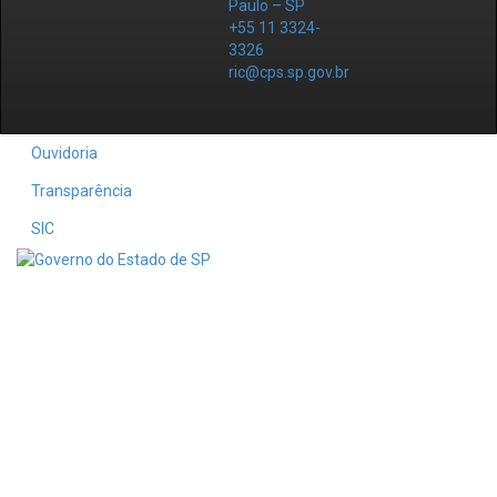
Paulo – SP
+55 11 3324-
3326
ric@cps.sp.gov.br
Ouvidoria
Transparência
SIC