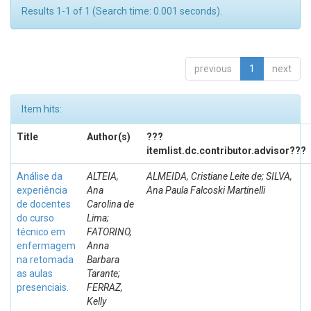
Results 1-1 of 1 (Search time: 0.001 seconds).
previous
1
next
Item hits:
Title
Author(s)
???
itemlist.dc.contributor.advisor???
Análise da
ALTEIA,
ALMEIDA, Cristiane Leite de; SILVA,
experiência
Ana
Ana Paula Falcoski Martinelli
de docentes
Carolina de
do curso
Lima;
técnico em
FATORINO,
enfermagem
Anna
na retomada
Barbara
as aulas
Tarante;
presenciais.
FERRAZ,
Kelly