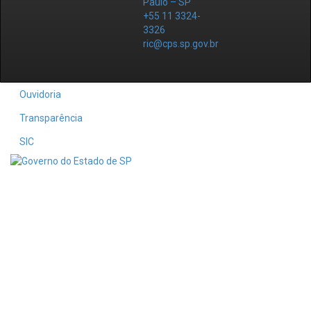
Paulo – SP
+55 11 3324-
3326
ric@cps.sp.gov.br
Ouvidoria
Transparência
SIC