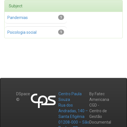
Subject
Pandemias
1
Psicologia social
1
DSpace
Centro Paula
By Fatec
©
Souza
Americana
Rua dos
CGD -
Andradas, 140 –
Centro de
Santa Efigênia
Gestão
01208-000 – São
Documental