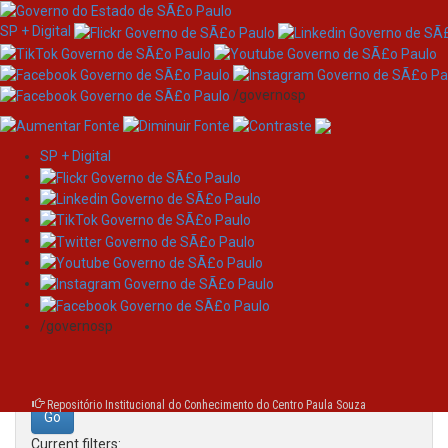
SP + Digital
/governosp
SP + Digital
Skip
Search
navigation
Search:
/governosp
for
Repositório Institucional do Conhecimento do Centro Paula Souza
Current filters: