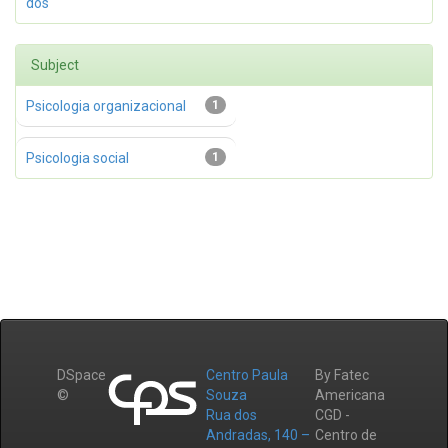
dos
Subject
Psicologia organizacional
1
Psicologia social
1
DSpace
Centro Paula
By Fatec
©
Souza
Americana
Rua dos
CGD -
Andradas, 140 –
Centro de