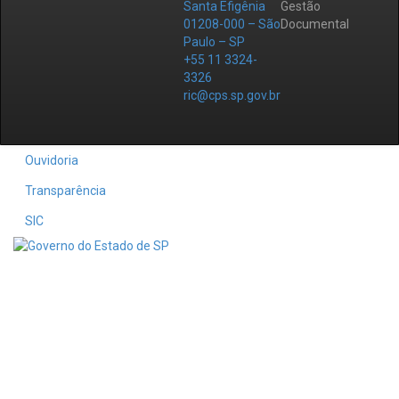
Santa Efigênia
Gestão
01208-000 – São
Documental
Paulo – SP
+55 11 3324-
3326
ric@cps.sp.gov.br
Ouvidoria
Transparência
SIC