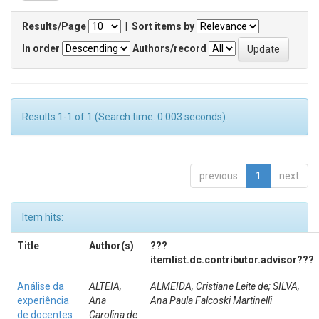
Results/Page
|
Sort items by
In order
Authors/record
Results 1-1 of 1 (Search time: 0.003 seconds).
previous
1
next
Item hits:
Title
Author(s)
???
itemlist.dc.contributor.advisor???
Análise da
ALTEIA,
ALMEIDA, Cristiane Leite de; SILVA,
experiência
Ana
Ana Paula Falcoski Martinelli
de docentes
Carolina de