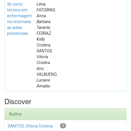
do curso
Lima;
técnico em
FATORINO,
enfermagem
Anna
na retomada
Barbara
as aulas
Tarante;
presenciais.
FERRAZ,
Kelly
Cristina;
SANTOS,
Vitoria
Cristina
dos;
VALBUENO,
Luciane
Amadiu
Discover
Author
SANTOS, Vitoria Cristina
1