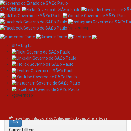
SP + Digital
/governosp
SP + Digital
Skip
Search
navigation
Search:
/governosp
for
Repositório Institucional do Conhecimento do Centro Paula Souza
Current filters: