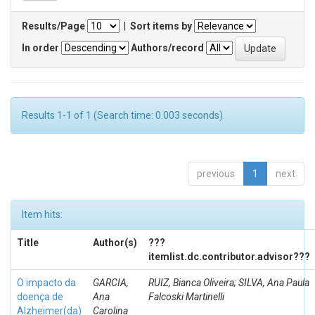
Results/Page
|
Sort items by
In order
Authors/record
Results 1-1 of 1 (Search time: 0.003 seconds).
previous
1
next
Item hits:
Title
Author(s)
???
itemlist.dc.contributor.advisor???
O impacto da
GARCIA,
RUIZ, Bianca Oliveira; SILVA, Ana Paula
doença de
Ana
Falcoski Martinelli
Alzheimer(da)
Carolina