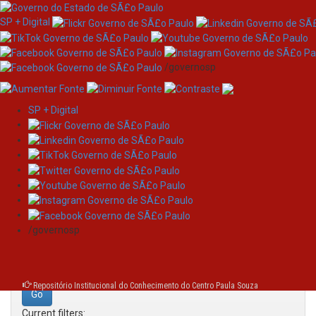
SP + Digital
/governosp
SP + Digital
Skip
Search
navigation
Search:
/governosp
for
Repositório Institucional do Conhecimento do Centro Paula Souza
Current filters: