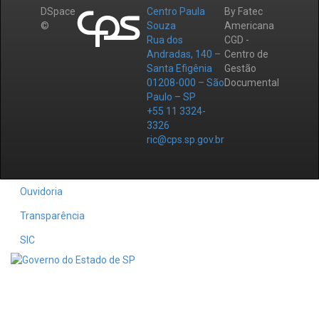
DSpace
Centro Paula
By Fatec
©
Souza
Americana
Rua dos
CGD -
Andradas, 140 –
Centro de
Santa Efigênia
Gestão
01208-000 – São
Documental
Paulo – SP
+55 11 3324-
3326
ric@cps.sp.gov.br
Ouvidoria
Transparência
SIC