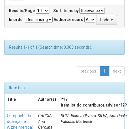
Results/Page
|
Sort items by
In order
Authors/record
Results 1-1 of 1 (Search time: 0.003 seconds).
previous
1
next
Item hits:
Title
Author(s)
???
itemlist.dc.contributor.advisor???
O impacto da
GARCIA,
RUIZ, Bianca Oliveira; SILVA, Ana Paula
doença de
Ana
Falcoski Martinelli
Alzheimer(da)
Carolina