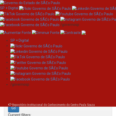
SP + Digital
/governosp
SP + Digital
Skip
Search
navigation
Search:
/governosp
for
Repositório Institucional do Conhecimento do Centro Paula Souza
Current filters: