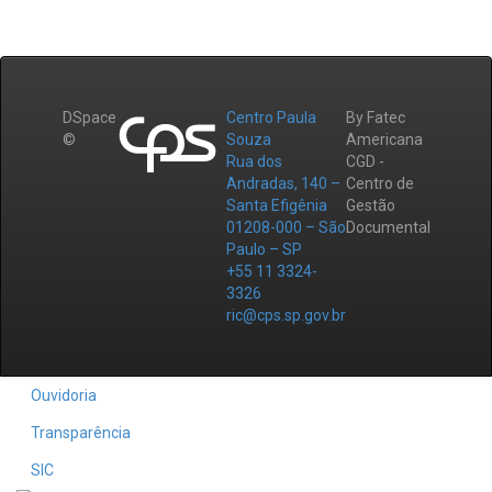
DSpace
Centro Paula
By Fatec
©
Souza
Americana
Rua dos
CGD -
Andradas, 140 –
Centro de
Santa Efigênia
Gestão
01208-000 – São
Documental
Paulo – SP
+55 11 3324-
3326
ric@cps.sp.gov.br
Ouvidoria
Transparência
SIC