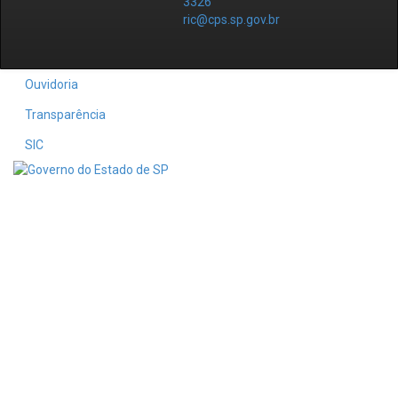
3326
ric@cps.sp.gov.br
Ouvidoria
Transparência
SIC