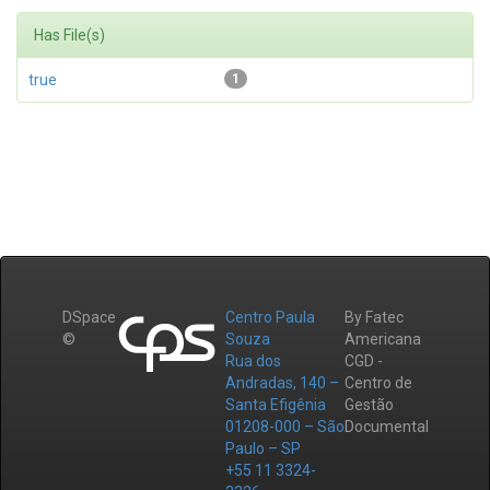
Has File(s)
true
1
DSpace
Centro Paula
By Fatec
©
Souza
Americana
Rua dos
CGD -
Andradas, 140 –
Centro de
Santa Efigênia
Gestão
01208-000 – São
Documental
Paulo – SP
+55 11 3324-