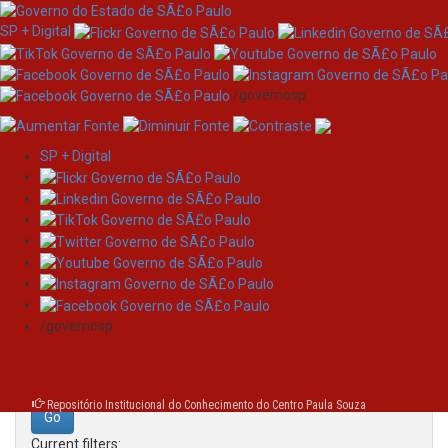
SP + Digital
/governosp
SP + Digital
Skip
Search
navigation
Search:
/governosp
for
Repositório Institucional do Conhecimento do Centro Paula Souza
Current filters: