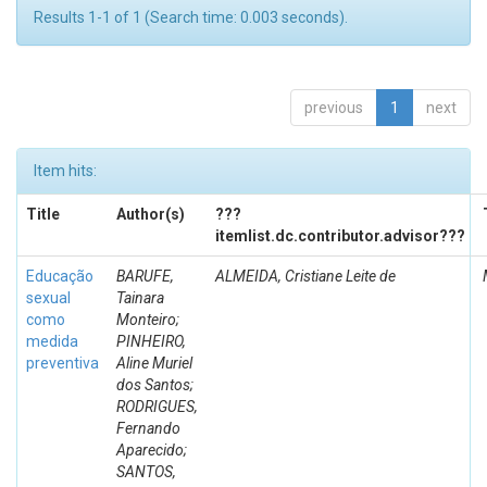
Results 1-1 of 1 (Search time: 0.003 seconds).
previous
1
next
Item hits:
Title
Author(s)
???
itemlist.dc.contributor.advisor???
Educação
BARUFE,
ALMEIDA, Cristiane Leite de
sexual
Tainara
como
Monteiro;
medida
PINHEIRO,
preventiva
Aline Muriel
dos Santos;
RODRIGUES,
Fernando
Aparecido;
SANTOS,