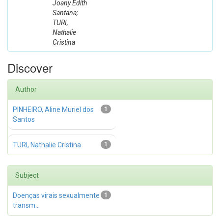
Joany Edith
Santana;
TURI,
Nathalie
Cristina
Discover
Author
PINHEIRO, Aline Muriel dos
1
Santos
TURI, Nathalie Cristina
1
Subject
Doenças virais sexualmente
1
transm...