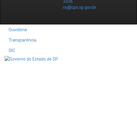
3326
ric@cps.sp.gov.br
Ouvidoria
Transparência
SIC