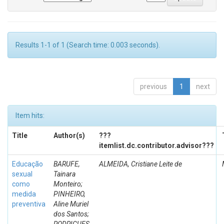
Results 1-1 of 1 (Search time: 0.003 seconds).
previous
1
next
Item hits:
Title
Author(s)
???
itemlist.dc.contributor.advisor???
Educação
BARUFE,
ALMEIDA, Cristiane Leite de
sexual
Tainara
como
Monteiro;
medida
PINHEIRO,
preventiva
Aline Muriel
dos Santos;