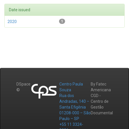
Date issued
2020
1
DSpace
Centro Paula
By Fatec
©
Souza
Americana
Rua dos
CGD -
Andradas, 140 –
Centro de
Santa Efigênia
Gestão
01208-000 – São
Documental
Paulo – SP
+55 11 3324-