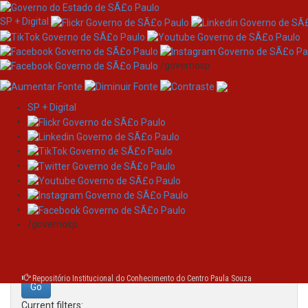
SP + Digital
/governosp
SP + Digital
Skip
Search
navigation
Search:
/governosp
for
Repositório Institucional do Conhecimento do Centro Paula Souza
Current filters: