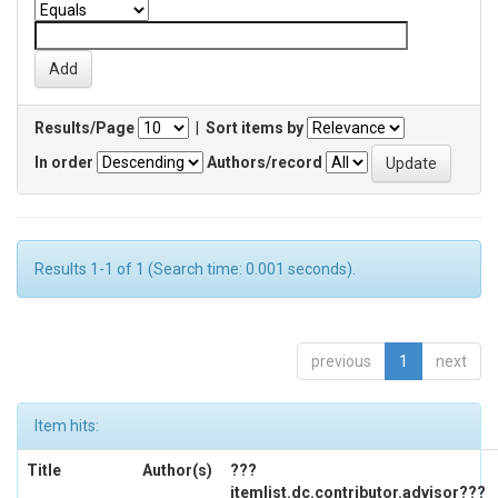
Results/Page
|
Sort items by
In order
Authors/record
Results 1-1 of 1 (Search time: 0.001 seconds).
previous
1
next
Item hits:
Title
Author(s)
???
itemlist.dc.contributor.advisor???