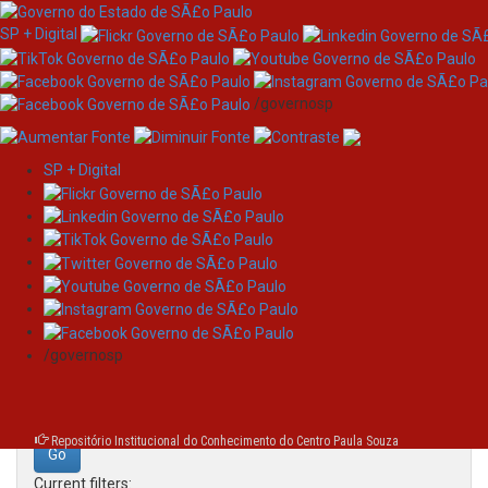
SP + Digital
/governosp
SP + Digital
Skip
Search
navigation
Search:
/governosp
for
Repositório Institucional do Conhecimento do Centro Paula Souza
Current filters: