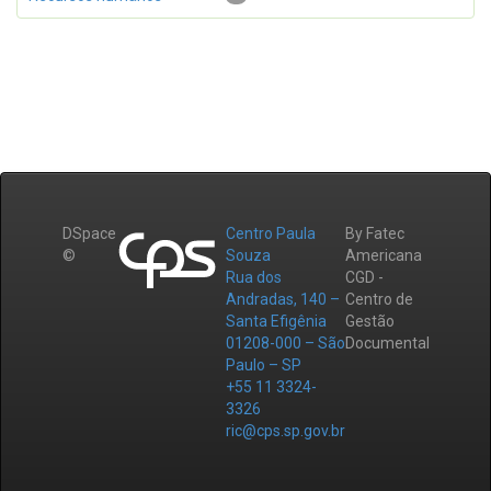
DSpace
Centro Paula
By Fatec
©
Souza
Americana
Rua dos
CGD -
Andradas, 140 –
Centro de
Santa Efigênia
Gestão
01208-000 – São
Documental
Paulo – SP
+55 11 3324-
3326
ric@cps.sp.gov.br