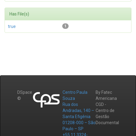
Has File(s)
true
1
DSpace
Centro Paula
By Fatec
©
Souza
Americana
Rua dos
CGD -
Andradas, 140 –
Centro de
Santa Efigênia
Gestão
01208-000 – São
Documental
Paulo – SP
+55 11 3324-