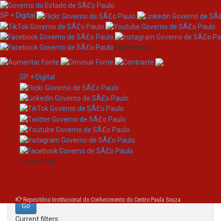
SP + Digital
/governosp
SP + Digital
Skip
Search
navigation
Search:
/governosp
for
Repositório Institucional do Conhecimento do Centro Paula Souza
Current filters: