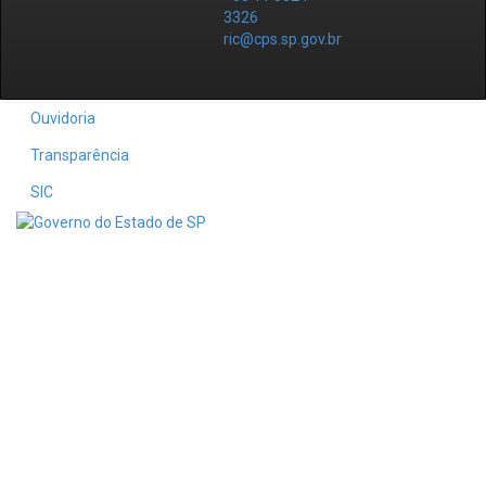
3326
ric@cps.sp.gov.br
Ouvidoria
Transparência
SIC