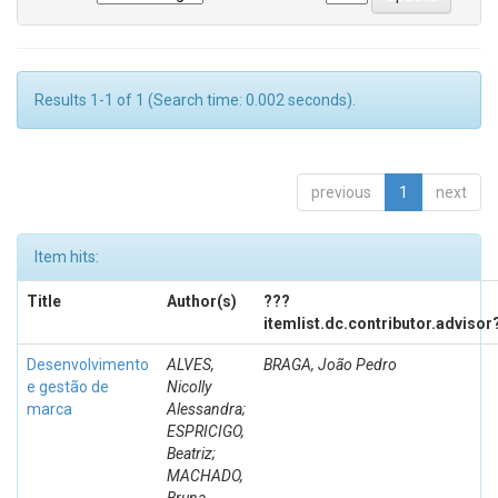
Results 1-1 of 1 (Search time: 0.002 seconds).
previous
1
next
Item hits:
Title
Author(s)
???
itemlist.dc.contributor.advisor
Desenvolvimento
ALVES,
BRAGA, João Pedro
e gestão de
Nicolly
marca
Alessandra;
ESPRICIGO,
Beatriz;
MACHADO,