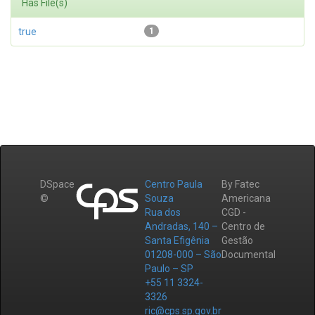
Has File(s)
true
1
DSpace
Centro Paula
By Fatec
©
Souza
Americana
Rua dos
CGD -
Andradas, 140 –
Centro de
Santa Efigênia
Gestão
01208-000 – São
Documental
Paulo – SP
+55 11 3324-
3326
ric@cps.sp.gov.br