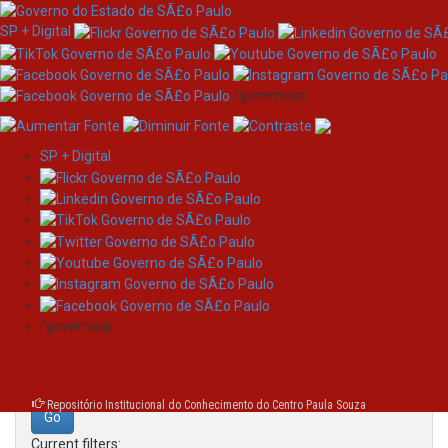
SP + Digital
/governosp
SP + Digital
Skip
Search
navigation
Search:
/governosp
for
Repositório Institucional do Conhecimento do Centro Paula Souza
Current filters: