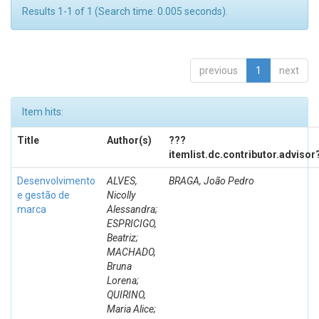
Results 1-1 of 1 (Search time: 0.005 seconds).
previous
1
next
Item hits:
Title
Author(s)
???
itemlist.dc.contributor.advisor
Desenvolvimento
ALVES,
BRAGA, João Pedro
e gestão de
Nicolly
marca
Alessandra;
ESPRICIGO,
Beatriz;
MACHADO,
Bruna
Lorena;
QUIRINO,
Maria Alice;