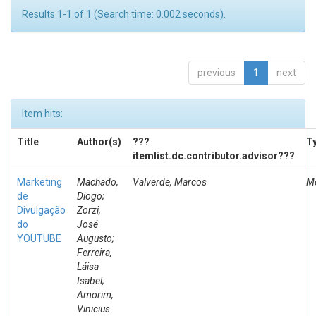
Results 1-1 of 1 (Search time: 0.002 seconds).
previous
1
next
Item hits:
Title
Author(s)
???
T
itemlist.dc.contributor.advisor???
Marketing
Machado,
Valverde, Marcos
M
de
Diogo;
Divulgação
Zorzi,
do
José
YOUTUBE
Augusto;
Ferreira,
Láisa
Isabel;
Amorim,
Vinicius