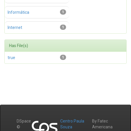
Informática
1
Internet
1
Has File(s)
true
1
DSpace
Centro Paula
By Fatec
©
Souza
Americana