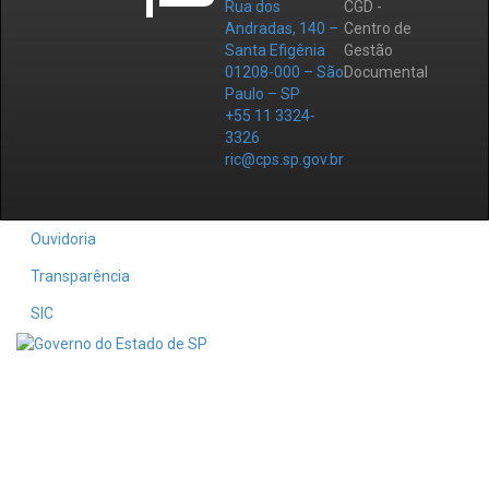
Rua dos
CGD -
Andradas, 140 –
Centro de
Santa Efigênia
Gestão
01208-000 – São
Documental
Paulo – SP
+55 11 3324-
3326
ric@cps.sp.gov.br
Ouvidoria
Transparência
SIC