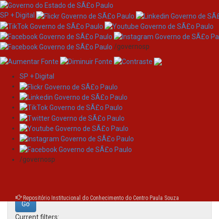
SP + Digital
/governosp
SP + Digital
Skip
Search
navigation
Search:
/governosp
for
Repositório Institucional do Conhecimento do Centro Paula Souza
Current filters: