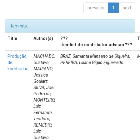
previous
1
next
Item hits:
Title
Author(s)
???
T
itemlist.dc.contributor.advisor???
Produção
MACHADO,
BRAZ, Samanta Mansano de Siqueira;
M
de
Gustavo;
PEREIRA, Liliane Giglio Figueiredo
kombucha
MARIANO,
Jessica
Goulart;
SILVA, Joel
Pedro da;
MONTEIRO,
Luiz
Fernando
Teodoro;
REMÉDIO,
Luiz
Gustavo