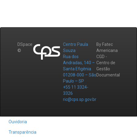
DSpace
Centro Paula
By Fatec
©
Souza
Americana
Rua dos
CGD -
Andradas, 140 –
Centro de
Santa Efigênia
Gestão
01208-000 – São
Documental
Paulo – SP
+55 11 3324-
3326
ric@cps.sp.gov.br
Ouvidoria
Transparência