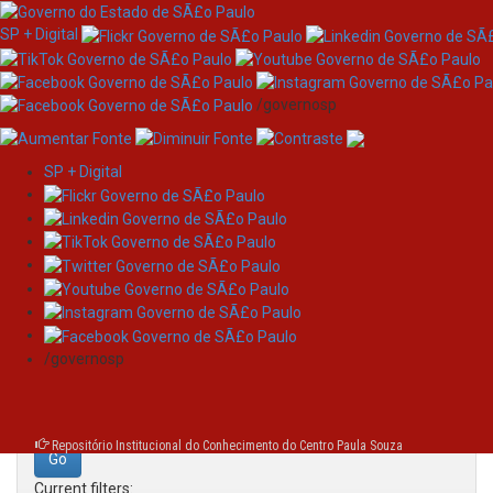
SP + Digital
/governosp
SP + Digital
Skip
Search
navigation
Search:
/governosp
for
Repositório Institucional do Conhecimento do Centro Paula Souza
Current filters: