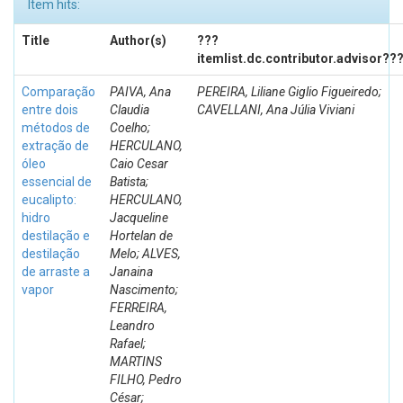
Item hits:
Title
Author(s)
???
itemlist.dc.contributor.advisor??
Comparação
PAIVA, Ana
PEREIRA, Liliane Giglio Figueiredo;
entre dois
Claudia
CAVELLANI, Ana Júlia Viviani
métodos de
Coelho;
extração de
HERCULANO,
óleo
Caio Cesar
essencial de
Batista;
eucalipto:
HERCULANO,
hidro
Jacqueline
destilação e
Hortelan de
destilação
Melo; ALVES,
de arraste a
Janaina
vapor
Nascimento;
FERREIRA,
Leandro
Rafael;
MARTINS
FILHO, Pedro
César;