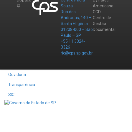
DSpace
Centro Paula
By Fatec
©
Souza
Americana
Rua dos
CGD -
Andradas, 140 –
Centro de
Santa Efigênia
Gestão
01208-000 – São
Documental
Paulo – SP
+55 11 3324-
3326
ric@cps.sp.gov.br
Ouvidoria
Transparência
SIC