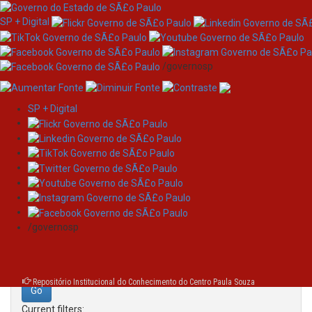
SP + Digital
/governosp
SP + Digital
Skip
Search
navigation
Search:
/governosp
for
Repositório Institucional do Conhecimento do Centro Paula Souza
Current filters: