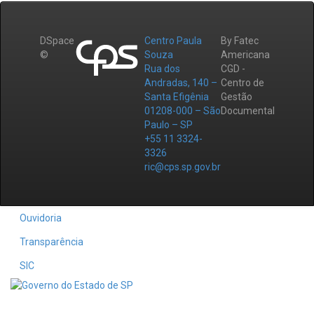
DSpace
Centro Paula
By Fatec
©
Souza
Americana
Rua dos
CGD -
Andradas, 140 –
Centro de
Santa Efigênia
Gestão
01208-000 – São
Documental
Paulo – SP
+55 11 3324-
3326
ric@cps.sp.gov.br
Ouvidoria
Transparência
SIC