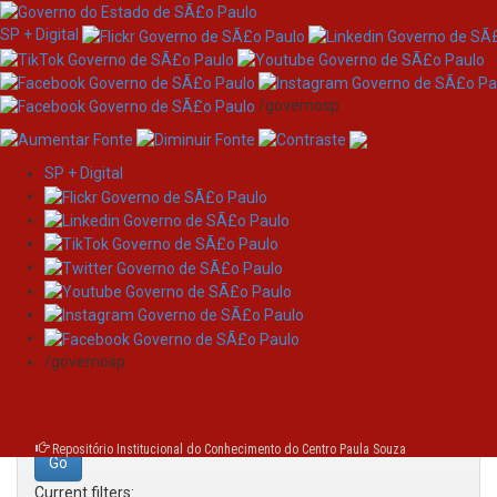
SP + Digital
/governosp
SP + Digital
Skip
Search
navigation
Search:
/governosp
for
Repositório Institucional do Conhecimento do Centro Paula Souza
Current filters: