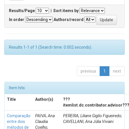
Results/Page
|
Sort items by
In order
Authors/record
Results 1-1 of 1 (Search time: 0.002 seconds).
previous
1
next
Item hits:
Title
Author(s)
???
itemlist.dc.contributor.advisor??
Comparação
PAIVA, Ana
PEREIRA, Liliane Giglio Figueiredo;
entre dois
Claudia
CAVELLANI, Ana Júlia Viviani
métodos de
Coelho;