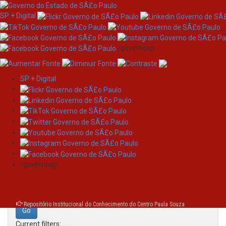
SP + Digital
/governosp
SP + Digital
Skip
Search
navigation
Search:
/governosp
for
Repositório Institucional do Conhecimento do Centro Paula Souza
Current filters: