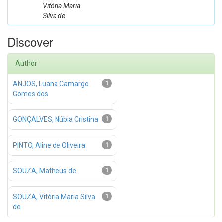
Vitória Maria
Silva de
Discover
Author
ANJOS, Luana Camargo
1
Gomes dos
GONÇALVES, Núbia Cristina
1
PINTO, Aline de Oliveira
1
SOUZA, Matheus de
1
SOUZA, Vitória Maria Silva
1
de