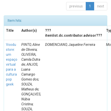
previous
1
next
Item hits:
Title
Author(s)
???
Ty
itemlist.dc.contributor.advisor???
Voodu
PINTO, Aline
DOMENCIANO, Jaqueline Ferreira
Mo
store:
de Oliveira;
um
OLIVEIRA,
espaço
Camila Dutra
virtual
de; ANJOS,
para a
Luana
cultura
Camargo
pop
Gomes dos;
geek
SOUZA,
Matheus de;
GONÇALVES,
Núbia
Cristina;
SOUZA,