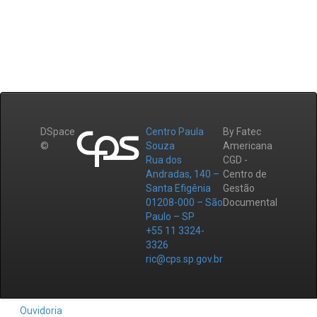
DSpace
Centro Paula
By Fatec
©
Souza
Americana
Rua dos
CGD -
Andradas, 140 –
Centro de
Santa Efigênia
Gestão
01208-000 – São
Documental
Paulo – SP
+55 11 3324-
3326
ric@cps.sp.gov.br
Ouvidoria