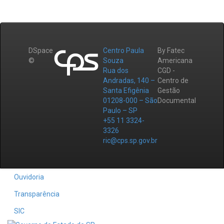
DSpace
Centro Paula
By Fatec
©
Souza
Americana
Rua dos
CGD -
Andradas, 140 –
Centro de
Santa Efigênia
Gestão
01208-000 – São
Documental
Paulo – SP
+55 11 3324-
3326
ric@cps.sp.gov.br
Ouvidoria
Transparência
SIC