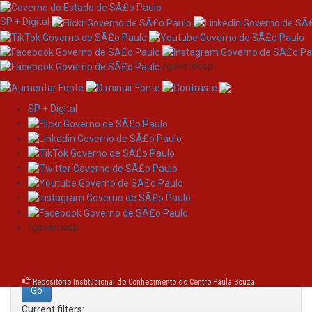
SP + Digital
/governosp
SP + Digital
Skip
Search
navigation
Search:
/governosp
for
Repositório Institucional do Conhecimento do Centro Paula Souza
Current filters: