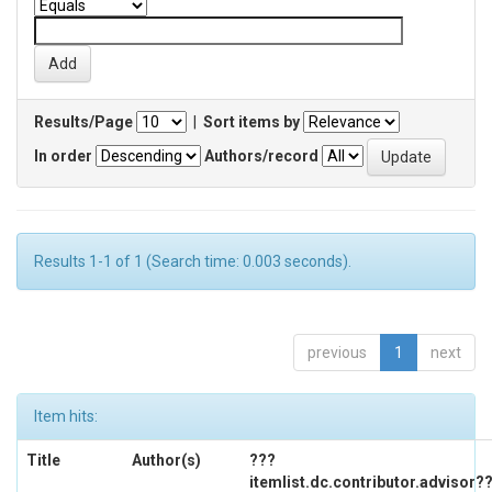
Results/Page
|
Sort items by
In order
Authors/record
Results 1-1 of 1 (Search time: 0.003 seconds).
previous
1
next
Item hits:
Title
Author(s)
???
itemlist.dc.contributor.advisor?